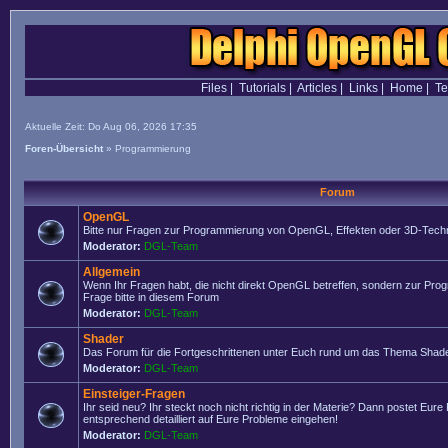
Files
|
Tutorials
|
Articles
|
Links
|
Home
|
T
Aktuelle Zeit: Do Aug 06, 2026 17:35
Foren-Übersicht
»
Programmierung
Forum
OpenGL
Bitte nur Fragen zur Programmierung von OpenGL, Effekten oder 3D-Techn
Moderator:
DGL-Team
Allgemein
Wenn Ihr Fragen habt, die nicht direkt OpenGL betreffen, sondern zur Prog
Frage bitte in diesem Forum
Moderator:
DGL-Team
Shader
Das Forum für die Fortgeschrittenen unter Euch rund um das Thema Shade
Moderator:
DGL-Team
Einsteiger-Fragen
Ihr seid neu? Ihr steckt noch nicht richtig in der Materie? Dann postet Eure
entsprechend detailliert auf Eure Probleme eingehen!
Moderator:
DGL-Team