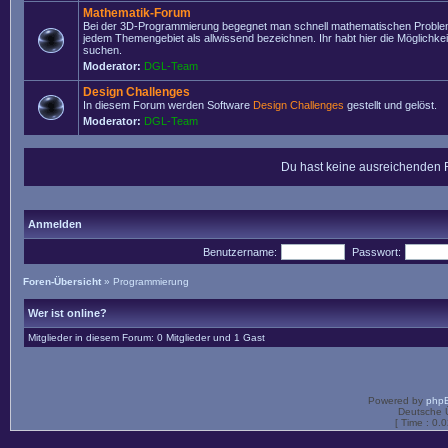
Mathematik-Forum
Bei der 3D-Programmierung begegnet man schnell mathematischen Problem
jedem Themengebiet als allwissend bezeichnen. Ihr habt hier die Möglichke
suchen.
Moderator:
DGL-Team
Design Challenges
In diesem Forum werden Software
Design Challenges
gestellt und gelöst.
Moderator:
DGL-Team
Du hast keine ausreichenden 
Anmelden
Benutzername:
Passwort:
Foren-Übersicht
»
Programmierung
Wer ist online?
Mitglieder in diesem Forum: 0 Mitglieder und 1 Gast
Powered by
php
Deutsche 
[ Time : 0.