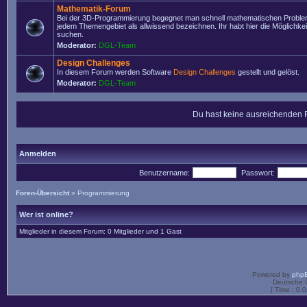
Mathematik-Forum
Bei der 3D-Programmierung begegnet man schnell mathematischen Problem
jedem Themengebiet als allwissend bezeichnen. Ihr habt hier die Möglichke
suchen.
Moderator:
DGL-Team
Design Challenges
In diesem Forum werden Software
Design Challenges
gestellt und gelöst.
Moderator:
DGL-Team
Du hast keine ausreichenden 
Anmelden
Benutzername:
Passwort:
Foren-Übersicht
»
Programmierung
Wer ist online?
Mitglieder in diesem Forum: 0 Mitglieder und 1 Gast
Powered by
php
Deutsche 
[ Time : 0.