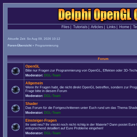
Files
|
Tutorials
|
Articles
|
Links
|
Home
|
T
Aktuelle Zeit: So Aug 09, 2026 10:12
Foren-Übersicht
»
Programmierung
Forum
OpenGL
Bitte nur Fragen zur Programmierung von OpenGL, Effekten oder 3D-Techn
Moderator:
DGL-Team
Allgemein
Wenn Ihr Fragen habt, die nicht direkt OpenGL betreffen, sondern zur Prog
Frage bitte in diesem Forum
Moderator:
DGL-Team
Shader
Das Forum für die Fortgeschrittenen unter Euch rund um das Thema Shade
Moderator:
DGL-Team
Einsteiger-Fragen
Ihr seid neu? Ihr steckt noch nicht richtig in der Materie? Dann postet Eure
entsprechend detailliert auf Eure Probleme eingehen!
Moderator:
DGL-Team