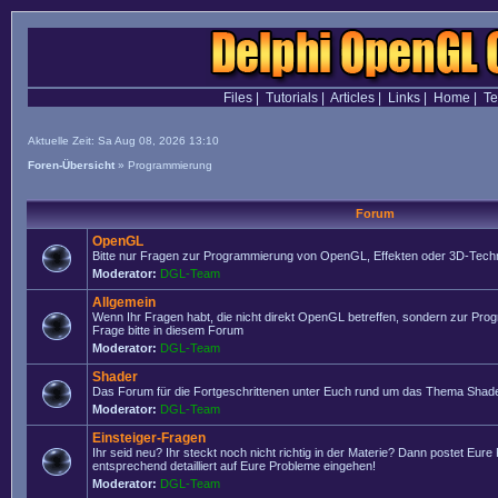
Files
|
Tutorials
|
Articles
|
Links
|
Home
|
T
Aktuelle Zeit: Sa Aug 08, 2026 13:10
Foren-Übersicht
»
Programmierung
Forum
OpenGL
Bitte nur Fragen zur Programmierung von OpenGL, Effekten oder 3D-Techn
Moderator:
DGL-Team
Allgemein
Wenn Ihr Fragen habt, die nicht direkt OpenGL betreffen, sondern zur Prog
Frage bitte in diesem Forum
Moderator:
DGL-Team
Shader
Das Forum für die Fortgeschrittenen unter Euch rund um das Thema Shade
Moderator:
DGL-Team
Einsteiger-Fragen
Ihr seid neu? Ihr steckt noch nicht richtig in der Materie? Dann postet Eure
entsprechend detailliert auf Eure Probleme eingehen!
Moderator:
DGL-Team