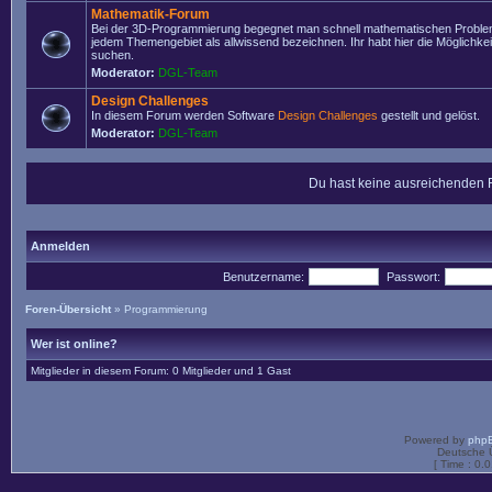
Mathematik-Forum
Bei der 3D-Programmierung begegnet man schnell mathematischen Problem
jedem Themengebiet als allwissend bezeichnen. Ihr habt hier die Möglichke
suchen.
Moderator:
DGL-Team
Design Challenges
In diesem Forum werden Software
Design Challenges
gestellt und gelöst.
Moderator:
DGL-Team
Du hast keine ausreichenden 
Anmelden
Benutzername:
Passwort:
Foren-Übersicht
»
Programmierung
Wer ist online?
Mitglieder in diesem Forum: 0 Mitglieder und 1 Gast
Powered by
php
Deutsche 
[ Time : 0.