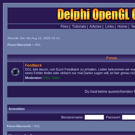
Files
|
Tutorials
|
Articles
|
Links
|
Home
|
T
Aktuelle Zeit: Mo Aug 10, 2026 16:13
Foren-Übersicht
»
DGL
Forum
Feedback
DGL lebt davon, von Euch Feedback zu erhalten. Leider bekommen wir nur 
einen Fehler findet oder einfach nur mal Danke sagen will, ist hier genau rich
Moderator:
DGL-Team
Du hast keine ausreichenden 
Anmelden
Benutzername:
Passwort:
Foren-Übersicht
»
DGL