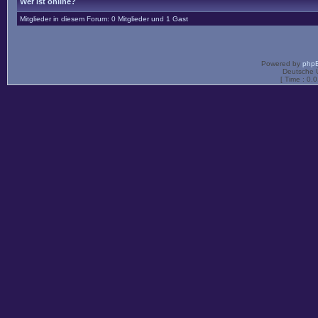
Wer ist online?
Mitglieder in diesem Forum: 0 Mitglieder und 1 Gast
Powered by
php
Deutsche 
[ Time : 0.