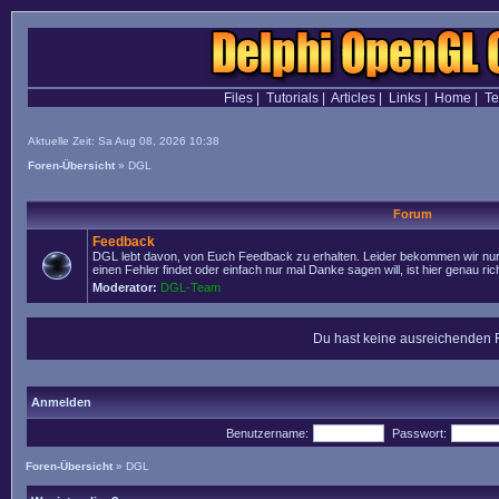
Files
|
Tutorials
|
Articles
|
Links
|
Home
|
T
Aktuelle Zeit: Sa Aug 08, 2026 10:38
Foren-Übersicht
»
DGL
Forum
Feedback
DGL lebt davon, von Euch Feedback zu erhalten. Leider bekommen wir nur 
einen Fehler findet oder einfach nur mal Danke sagen will, ist hier genau rich
Moderator:
DGL-Team
Du hast keine ausreichenden 
Anmelden
Benutzername:
Passwort:
Foren-Übersicht
»
DGL