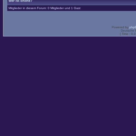
Wer ist online?
Mitglieder in diesem Forum: 0 Mitglieder und 1 Gast
Powered by
php
Deutsche 
[ Time : 0.