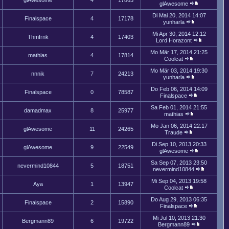
glAwesome
4
17863
glAwesome
Di Mai 20, 2014 14:07
Finalspace
4
17178
yunharla
Mi Apr 30, 2014 12:12
Thmfrnk
4
17403
Lord Horazont
Mo Mär 17, 2014 21:25
mathias
4
17814
Coolcat
Mo Mär 03, 2014 19:30
nnnik
7
24213
yunharla
Do Feb 06, 2014 14:09
Finalspace
0
78587
Finalspace
Sa Feb 01, 2014 21:55
damadmax
8
25977
mathias
Mo Jan 06, 2014 22:17
glAwesome
11
24265
Traude
Di Sep 10, 2013 20:33
glAwesome
9
22549
glAwesome
Sa Sep 07, 2013 23:50
nevermind10844
5
18751
nevermind10844
Mi Sep 04, 2013 19:58
Aya
1
13947
Coolcat
Do Aug 29, 2013 06:35
Finalspace
2
15890
Finalspace
Mi Jul 10, 2013 21:30
Bergmann89
6
19722
Bergmann89