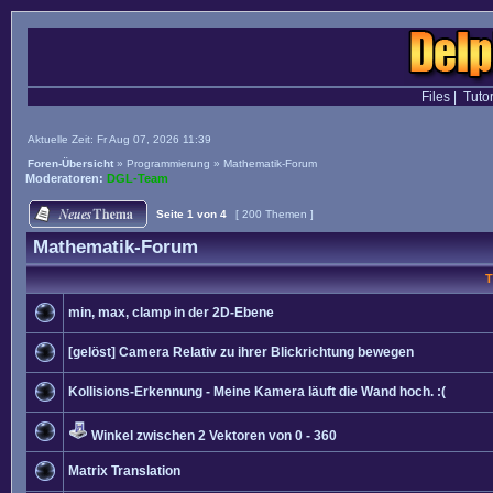
Files
|
Tutor
Aktuelle Zeit: Fr Aug 07, 2026 11:39
Foren-Übersicht
»
Programmierung
»
Mathematik-Forum
Moderatoren:
DGL-Team
Seite
1
von
4
[ 200 Themen ]
Mathematik-Forum
T
min, max, clamp in der 2D-Ebene
[gelöst] Camera Relativ zu ihrer Blickrichtung bewegen
Kollisions-Erkennung - Meine Kamera läuft die Wand hoch. :(
Winkel zwischen 2 Vektoren von 0 - 360
Matrix Translation