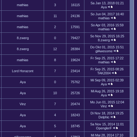
Sa Jan 13, 2018 01:21
mathias
3
16115
Aya
So Jun 04, 2017 16:40
mathias
11
24136
mathias
So Apr 03, 2016 15:59
mathias
2
17591
mathias
So Nov 29, 2015 16:25
8.zwerg
0
79427
8.zwerg
Do Okt 01, 2015 15:51
8.zwerg
12
28384
glAwesome
Fr Sep 25, 2015 17:22
mathias
8
19624
mathias
Fr Sep 25, 2015 08:26
Lord Horazont
7
23414
TAK2004
Mi Sep 09, 2015 02:39
Aya
0
75762
Aya
Mi Aug 26, 2015 19:18
Aya
10
25726
Aya
Mo Jun 01, 2015 12:04
Vinz
7
20474
Vinz
Di Nov 18, 2014 19:25
Aya
4
18243
Delphic
Sa Nov 15, 2014 11:01
Aya
5
18745
OpenglerF
Mi Mai 28, 2014 17:10