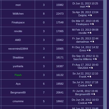
Di Jun 11, 2013 10:25
mori
3
15982
mori
So Apr 28, 2013 13:04
Wölfchen
8
22473
Delphic
Do Mär 07, 2013 19:45
Finalspace
0
17548
Finalspace
Mi Feb 13, 2013 09:08
revolte
3
17065
revolte
Fr Jan 25, 2013 22:44
AMD
3
15962
damadmax
Fr Dez 14, 2012 14:32
nevermind10844
3
16965
Emre
Do Sep 13, 2012 11:11
Shaddow
4
18171
Sascha Willems
Fr Aug 17, 2012 18:43
yunharla
3
16387
TAK2004
So Jul 22, 2012 12:10
Flash
3
16132
FrenK
Sa Jul 14, 2012 17:18
Aya
6
19582
Coolcat
Fr Jul 06, 2012 19:46
Bergmann89
7
20641
Bergmann89
Do Jun 28, 2012 16:53
cmumme
5
18662
Coolcat
Mi Jun 20, 2012 19:48