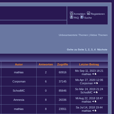
Anmelden
Registrieren
FAQ
Suche
Unbeantwortete Themen
|
Aktive Themen
Gehe zu Seite
1
,
2
,
3
,
4
Nächste
Autor
Antworten
Zugriffe
Letzter Beitrag
Mo Sep 11, 2023 18:21
mathias
2
60916
mathias
Mo Apr 27, 2020 12:06
Corpsman
6
37145
Corpsman
So Mär 24, 2019 21:24
SchodMC
0
85646
SchodMC
Mi Aug 22, 2018 18:47
Amnesia
8
26336
mathias
Sa Jul 14, 2018 19:44
mathias
8
23551
mathias