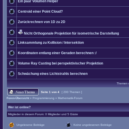
Ein paar Volumen Helper
Centroid einer Point Cloud?
Zurückrechnen von 1D zu 2D
Nicht Orthogonale Projektion für isometrische Darstellung
Linksammlung zu Kollision / Intersektion
Koordinaten entlang einer Geraden berechnen :/
Volume Ray Casting bei perspektivischer Projektion
Schwächung eines Lichtstrahls berechnen
Themen de
Seite
1
von
4
[ 200 Themen ]
Foren-Übersicht
»
Programmierung
»
Mathematik-Forum
Wer ist online?
Mitglieder in diesem Forum: 0 Mitglieder und 5 Gäste
Ungelesene Beiträge
Keine ungelesenen Beiträge