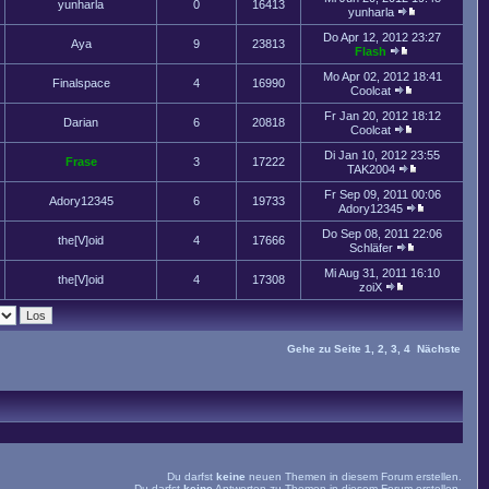
yunharla
0
16413
yunharla
Do Apr 12, 2012 23:27
Aya
9
23813
Flash
Mo Apr 02, 2012 18:41
Finalspace
4
16990
Coolcat
Fr Jan 20, 2012 18:12
Darian
6
20818
Coolcat
Di Jan 10, 2012 23:55
Frase
3
17222
TAK2004
Fr Sep 09, 2011 00:06
Adory12345
6
19733
Adory12345
Do Sep 08, 2011 22:06
the[V]oid
4
17666
Schläfer
Mi Aug 31, 2011 16:10
the[V]oid
4
17308
zoiX
Gehe zu Seite
1
,
2
,
3
,
4
Nächste
Du darfst
keine
neuen Themen in diesem Forum erstellen.
Du darfst
keine
Antworten zu Themen in diesem Forum erstellen.