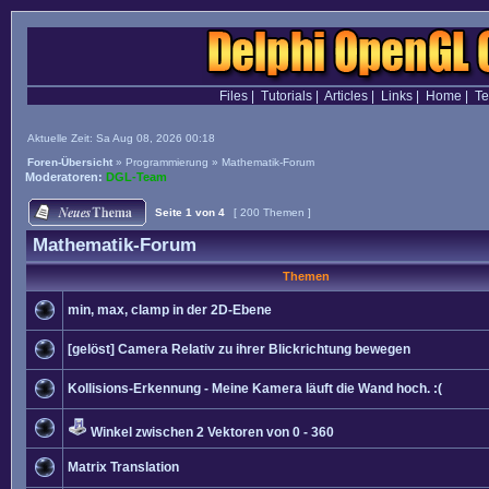
Files
|
Tutorials
|
Articles
|
Links
|
Home
|
T
Aktuelle Zeit: Sa Aug 08, 2026 00:18
Foren-Übersicht
»
Programmierung
»
Mathematik-Forum
Moderatoren:
DGL-Team
Seite
1
von
4
[ 200 Themen ]
Mathematik-Forum
Themen
min, max, clamp in der 2D-Ebene
[gelöst] Camera Relativ zu ihrer Blickrichtung bewegen
Kollisions-Erkennung - Meine Kamera läuft die Wand hoch. :(
Winkel zwischen 2 Vektoren von 0 - 360
Matrix Translation