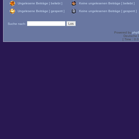
Ungelesene Beiträge [ beliebt ]
Keine ungelesenen Beiträge [ beliebt ]
Ungelesene Beiträge [ gesperrt ]
Keine ungelesenen Beiträge [ gesperrt ]
Suche nach:
Powered by
php
Deutsche 
[ Time : 0.