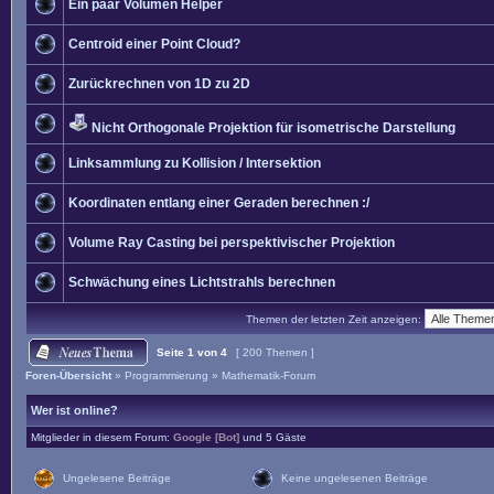
Ein paar Volumen Helper
Centroid einer Point Cloud?
Zurückrechnen von 1D zu 2D
Nicht Orthogonale Projektion für isometrische Darstellung
Linksammlung zu Kollision / Intersektion
Koordinaten entlang einer Geraden berechnen :/
Volume Ray Casting bei perspektivischer Projektion
Schwächung eines Lichtstrahls berechnen
Themen der letzten Zeit anzeigen:
Seite
1
von
4
[ 200 Themen ]
Foren-Übersicht
»
Programmierung
»
Mathematik-Forum
Wer ist online?
Mitglieder in diesem Forum:
Google [Bot]
und 5 Gäste
Ungelesene Beiträge
Keine ungelesenen Beiträge