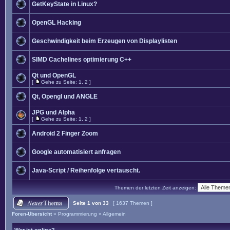
GetKeyState in Linux?
OpenGL Hacking
Geschwindigkeit beim Erzeugen von Displaylisten
SIMD Cachelines optimierung C++
Qt und OpenGL
[
Gehe zu Seite:
1
,
2
]
Qt, Opengl und ANGLE
JPG und Alpha
[
Gehe zu Seite:
1
,
2
]
Android 2 Finger Zoom
Google automatisiert anfragen
Java-Script / Reihenfolge vertauscht.
Themen der letzten Zeit anzeigen:
Seite
1
von
33
[ 1637 Themen ]
Foren-Übersicht
»
Programmierung
»
Allgemein