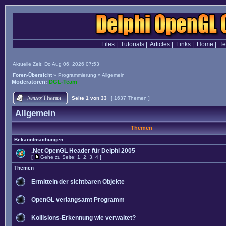
Files
|
Tutorials
|
Articles
|
Links
|
Home
|
T
Aktuelle Zeit: Do Aug 06, 2026 07:53
Foren-Übersicht
»
Programmierung
»
Allgemein
Moderatoren:
DGL-Team
Seite
1
von
33
[ 1637 Themen ]
Allgemein
Themen
Bekanntmachungen
.Net OpenGL Header für Delphi 2005
[
Gehe zu Seite:
1
,
2
,
3
,
4
]
Themen
Ermitteln der sichtbaren Objekte
OpenGL verlangsamt Programm
Kollisions-Erkennung wie verwaltet?