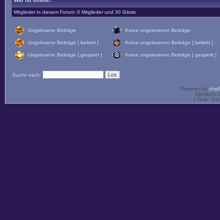
Wer ist online?
Mitglieder in diesem Forum: 0 Mitglieder und 30 Gäste
Ungelesene Beiträge
Keine ungelesenen Beiträge
Ungelesene Beiträge [ beliebt ]
Keine ungelesenen Beiträge [ beliebt ]
Ungelesene Beiträge [ gesperrt ]
Keine ungelesenen Beiträge [ gesperrt ]
Suche nach:
Powered by
php
Deutsche 
[ Time : 0.