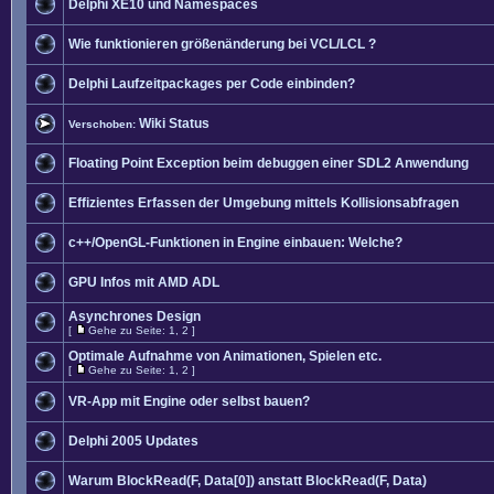
Delphi XE10 und Namespaces
Wie funktionieren größenänderung bei VCL/LCL ?
Delphi Laufzeitpackages per Code einbinden?
Wiki Status
Verschoben:
Floating Point Exception beim debuggen einer SDL2 Anwendung
Effizientes Erfassen der Umgebung mittels Kollisionsabfragen
c++/OpenGL-Funktionen in Engine einbauen: Welche?
GPU Infos mit AMD ADL
Asynchrones Design
[
Gehe zu Seite:
1
,
2
]
Optimale Aufnahme von Animationen, Spielen etc.
[
Gehe zu Seite:
1
,
2
]
VR-App mit Engine oder selbst bauen?
Delphi 2005 Updates
Warum BlockRead(F, Data[0]) anstatt BlockRead(F, Data)