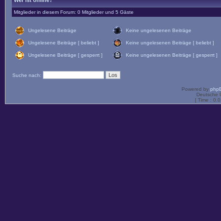
Wer ist online?
Mitglieder in diesem Forum: 0 Mitglieder und 5 Gäste
Ungelesene Beiträge
Keine ungelesenen Beiträge
Ungelesene Beiträge [ beliebt ]
Keine ungelesenen Beiträge [ beliebt ]
Ungelesene Beiträge [ gesperrt ]
Keine ungelesenen Beiträge [ gesperrt ]
Suche nach:
Powered by
php
Deutsche 
[ Time : 0.