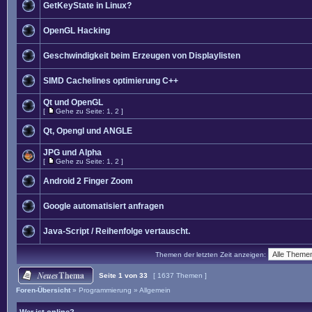
GetKeyState in Linux?
OpenGL Hacking
Geschwindigkeit beim Erzeugen von Displaylisten
SIMD Cachelines optimierung C++
Qt und OpenGL
[
Gehe zu Seite:
1
,
2
]
Qt, Opengl und ANGLE
JPG und Alpha
[
Gehe zu Seite:
1
,
2
]
Android 2 Finger Zoom
Google automatisiert anfragen
Java-Script / Reihenfolge vertauscht.
Themen der letzten Zeit anzeigen:
Seite
1
von
33
[ 1637 Themen ]
Foren-Übersicht
»
Programmierung
»
Allgemein