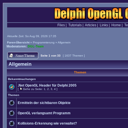
Files
|
Tutorials
|
Articles
|
Links
|
Home
|
T
Aktuelle Zeit: So Aug 09, 2026 17:35
Foren-Übersicht
»
Programmierung
»
Allgemein
Moderatoren:
DGL-Team
Seite
1
von
33
[ 1637 Themen ]
Allgemein
Themen
Bekanntmachungen
.Net OpenGL Header für Delphi 2005
[
Gehe zu Seite:
1
,
2
,
3
,
4
]
Themen
Ermitteln der sichtbaren Objekte
OpenGL verlangsamt Programm
Kollisions-Erkennung wie verwaltet?