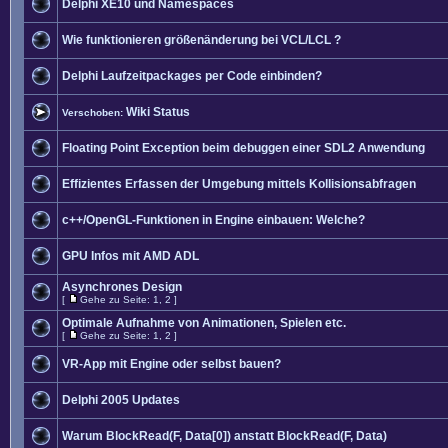
Delphi XE10 und Namespaces
Wie funktionieren größenänderung bei VCL/LCL ?
Delphi Laufzeitpackages per Code einbinden?
Wiki Status
Verschoben:
Floating Point Exception beim debuggen einer SDL2 Anwendung
Effizientes Erfassen der Umgebung mittels Kollisionsabfragen
c++/OpenGL-Funktionen in Engine einbauen: Welche?
GPU Infos mit AMD ADL
Asynchrones Design
[
Gehe zu Seite:
1
,
2
]
Optimale Aufnahme von Animationen, Spielen etc.
[
Gehe zu Seite:
1
,
2
]
VR-App mit Engine oder selbst bauen?
Delphi 2005 Updates
Warum BlockRead(F, Data[0]) anstatt BlockRead(F, Data)