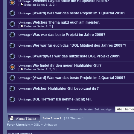
Welches Layout sollte die Hauptseite haben?
Umfrage:
[
Gehe zu Seite:
1
,
2
,
3
]
[Award] Was war das beste Projekt im 1.Quartal 2010?
Umfrage:
Welches Thema nützt euch am meisten.
Umfrage:
[
Gehe zu Seite:
1
,
2
]
Was war das beste Projekt im Jahre 2009?
Umfrage:
Wer war für euch das "DGL Mitglied des Jahres 2009"?
Umfrage:
[Award]Was war das nützlichste DGL Projekt 2009?
Umfrage:
Wie findet ihr den neuen Highlighter-Stil?
Umfrage:
[
Gehe zu Seite:
1
,
2
,
3
]
[Award] Was war das beste Projekt im 4.Quartal 2009?
Umfrage:
Welchen Highlighter-Stil bevorzugt ihr?
Umfrage:
DGL Treffen? Ich nehme (nicht) teil.
Umfrage:
Themen der letzten Zeit anzeigen:
Seite
1
von
2
[ 87 Themen ]
Foren-Übersicht
»
DGL
»
Umfragen