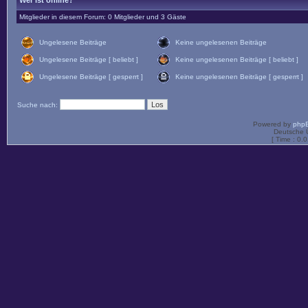
Wer ist online?
Mitglieder in diesem Forum: 0 Mitglieder und 3 Gäste
Ungelesene Beiträge
Keine ungelesenen Beiträge
Ungelesene Beiträge [ beliebt ]
Keine ungelesenen Beiträge [ beliebt ]
Ungelesene Beiträge [ gesperrt ]
Keine ungelesenen Beiträge [ gesperrt ]
Suche nach:
Powered by
php
Deutsche 
[ Time : 0.