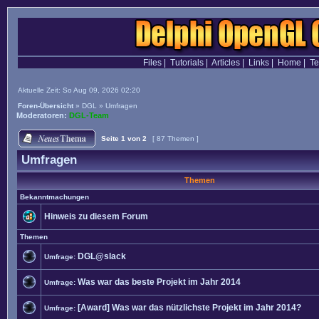
Files
|
Tutorials
|
Articles
|
Links
|
Home
|
T
Aktuelle Zeit: So Aug 09, 2026 02:20
Foren-Übersicht
»
DGL
»
Umfragen
Moderatoren:
DGL-Team
Seite
1
von
2
[ 87 Themen ]
Umfragen
Themen
Bekanntmachungen
Hinweis zu diesem Forum
Themen
DGL@slack
Umfrage:
Was war das beste Projekt im Jahr 2014
Umfrage:
[Award] Was war das nützlichste Projekt im Jahr 2014?
Umfrage: