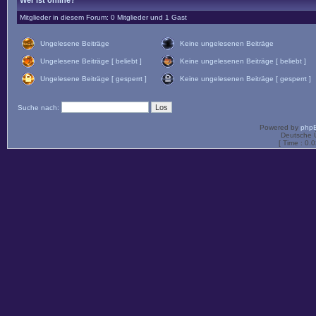
Wer ist online?
Mitglieder in diesem Forum: 0 Mitglieder und 1 Gast
Ungelesene Beiträge
Keine ungelesenen Beiträge
Ungelesene Beiträge [ beliebt ]
Keine ungelesenen Beiträge [ beliebt ]
Ungelesene Beiträge [ gesperrt ]
Keine ungelesenen Beiträge [ gesperrt ]
Suche nach:
Powered by
php
Deutsche 
[ Time : 0.