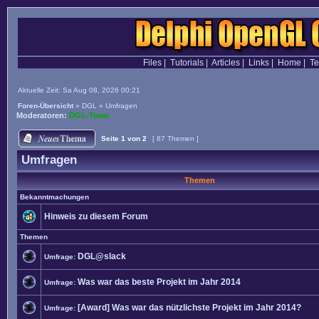
Files
|
Tutorials
|
Articles
|
Links
|
Home
|
T
Aktuelle Zeit: Sa Aug 08, 2026 00:21
Foren-Übersicht
»
DGL
»
Umfragen
Moderatoren:
DGL-Team
Seite
1
von
2
[ 87 Themen ]
Umfragen
Themen
Bekanntmachungen
Hinweis zu diesem Forum
Themen
DGL@slack
Umfrage:
Was war das beste Projekt im Jahr 2014
Umfrage:
[Award] Was war das nützlichste Projekt im Jahr 2014?
Umfrage: