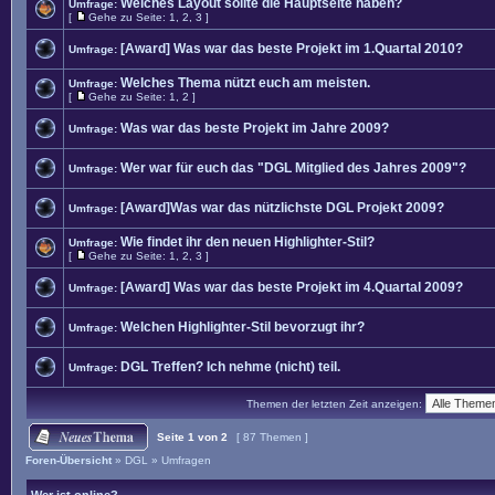
Welches Layout sollte die Hauptseite haben?
Umfrage:
[
Gehe zu Seite:
1
,
2
,
3
]
[Award] Was war das beste Projekt im 1.Quartal 2010?
Umfrage:
Welches Thema nützt euch am meisten.
Umfrage:
[
Gehe zu Seite:
1
,
2
]
Was war das beste Projekt im Jahre 2009?
Umfrage:
Wer war für euch das "DGL Mitglied des Jahres 2009"?
Umfrage:
[Award]Was war das nützlichste DGL Projekt 2009?
Umfrage:
Wie findet ihr den neuen Highlighter-Stil?
Umfrage:
[
Gehe zu Seite:
1
,
2
,
3
]
[Award] Was war das beste Projekt im 4.Quartal 2009?
Umfrage:
Welchen Highlighter-Stil bevorzugt ihr?
Umfrage:
DGL Treffen? Ich nehme (nicht) teil.
Umfrage:
Themen der letzten Zeit anzeigen:
Seite
1
von
2
[ 87 Themen ]
Foren-Übersicht
»
DGL
»
Umfragen