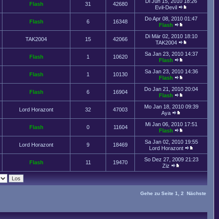
Di Jun 15, 2010 18:26
Flash
31
42680
Evil-Devil
Do Apr 08, 2010 01:47
Flash
6
16348
Flash
Di Mär 02, 2010 18:10
TAK2004
15
42066
TAK2004
Sa Jan 23, 2010 14:37
Flash
1
10620
Flash
Sa Jan 23, 2010 14:36
Flash
1
10130
Flash
Do Jan 21, 2010 20:04
Flash
6
16904
Flash
Mo Jan 18, 2010 09:39
Lord Horazont
32
47003
Aya
Mi Jan 06, 2010 17:51
Flash
0
11604
Flash
Sa Jan 02, 2010 19:55
Lord Horazont
9
18469
Lord Horazont
So Dez 27, 2009 21:23
Flash
11
19470
Ziz
Gehe zu Seite
1
,
2
Nächste