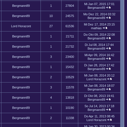
Mi Jan 07, 2015 17:01
Bergmann89
1
27804
Bergmann89
Mo Dez 22, 2014 03:32
Bergmann89
10
24575
Bergmann89
Mi Dez 17, 2014 23:15
Lord Horazont
27
61536
mathias
Do Okt 09, 2014 22:08
Bergmann89
1
21711
Bergmann89
Di Jul 08, 2014 17:44
Bergmann89
1
21732
Bergmann89
Mi Apr 09, 2014 16:42
Bergmann89
3
23400
Bergmann89
Di Jan 28, 2014 17:42
Bergmann89
1
15432
Bergmann89
Mi Jan 08, 2014 20:12
Bergmann89
2
10529
Lord Horazont
Mi Jan 08, 2014 18:07
Bergmann89
3
11578
Bergmann89
Di Okt 08, 2013 19:41
Bergmann89
4
13818
Bergmann89
So Jul 14, 2013 17:18
Bergmann89
1
10190
Bergmann89
Do Apr 11, 2013 08:45
Bergmann89
2
11338
Lord Horazont
Mi Jan 30, 2013 00:34