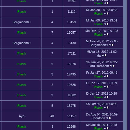
Flash
1
11199
Flash
Mi Jan 30, 2013 00:33
Flash
1
11112
Flash
Mi Jan 09, 2013 13:51
Bergmann89
4
13159
Flash
Mo Dez 17, 2012 01:23
Flash
7
15057
Flash
Mi Nov 28, 2012 22:05
Bergmann89
4
13130
Bergmann89
Mi Apr 18, 2012 11:02
Flash
7
17211
Ida
Sa Jan 28, 2012 18:22
Flash
6
15978
Lord Horazont
Fr Jan 27, 2012 09:49
Flash
3
12495
Flash
Di Jan 17, 2012 10:29
Flash
2
10728
Flash
Di Jan 17, 2012 10:28
Flash
3
11662
Flash
So Okt 30, 2011 00:09
Flash
5
15275
Flash
Do Aug 04, 2011 10:59
Aya
40
51157
Jonathan
Mo Jul 18, 2011 12:48
Flash
3
12968
Flash