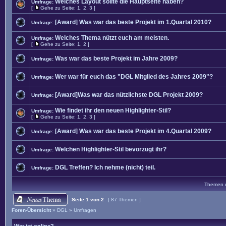
Welches Layout sollte die Hauptseite haben?
Umfrage:
[
Gehe zu Seite:
1
,
2
,
3
]
[Award] Was war das beste Projekt im 1.Quartal 2010?
Umfrage:
Welches Thema nützt euch am meisten.
Umfrage:
[
Gehe zu Seite:
1
,
2
]
Was war das beste Projekt im Jahre 2009?
Umfrage:
Wer war für euch das "DGL Mitglied des Jahres 2009"?
Umfrage:
[Award]Was war das nützlichste DGL Projekt 2009?
Umfrage:
Wie findet ihr den neuen Highlighter-Stil?
Umfrage:
[
Gehe zu Seite:
1
,
2
,
3
]
[Award] Was war das beste Projekt im 4.Quartal 2009?
Umfrage:
Welchen Highlighter-Stil bevorzugt ihr?
Umfrage:
DGL Treffen? Ich nehme (nicht) teil.
Umfrage:
Themen de
Seite
1
von
2
[ 87 Themen ]
Foren-Übersicht
»
DGL
»
Umfragen