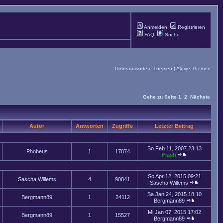
Anmelden
Registrieren
FAQ
Suche
Unbeantwortete Themen
|
Aktive Themen
Gehe zu Seite
1
,
2
Nächste
Autor
Antworten
Zugriffe
Letzter Beitrag
So Feb 11, 2007 23:13
Phobeus
1
17874
Flash
So Apr 12, 2015 09:21
Sascha Willems
4
90841
Sascha Willems
Sa Jan 24, 2015 18:10
Bergmann89
1
24112
Bergmann89
Mi Jan 07, 2015 17:02
Bergmann89
1
15527
Bergmann89