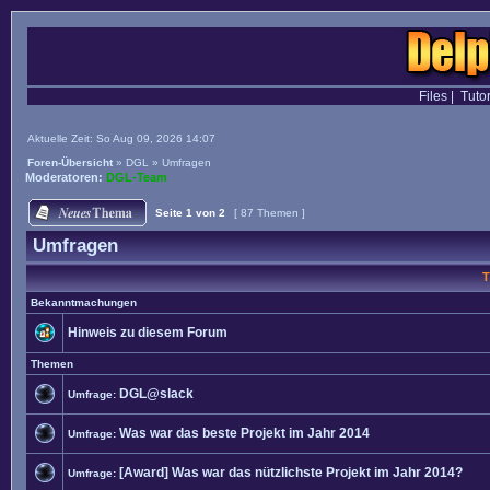
Files
|
Tutor
Aktuelle Zeit: So Aug 09, 2026 14:07
Foren-Übersicht
»
DGL
»
Umfragen
Moderatoren:
DGL-Team
Seite
1
von
2
[ 87 Themen ]
Umfragen
T
Bekanntmachungen
Hinweis zu diesem Forum
Themen
DGL@slack
Umfrage:
Was war das beste Projekt im Jahr 2014
Umfrage:
[Award] Was war das nützlichste Projekt im Jahr 2014?
Umfrage: