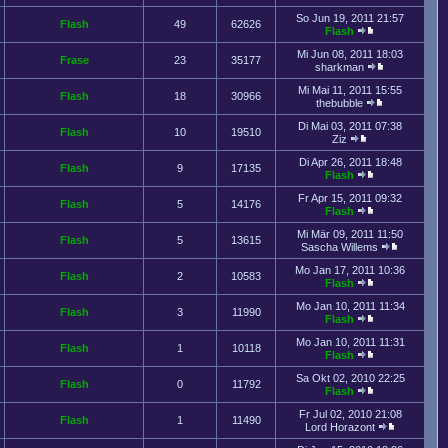
So Jun 19, 2011 21:57
Flash
49
62626
Flash
Mi Jun 08, 2011 18:03
Frase
23
35177
sharkman
Mi Mai 11, 2011 15:55
Flash
18
30966
thebubble
Di Mai 03, 2011 07:38
Flash
10
19510
Ziz
Di Apr 26, 2011 18:48
Flash
9
17135
Flash
Fr Apr 15, 2011 09:32
Flash
5
14176
Flash
Mi Mär 09, 2011 11:50
Flash
5
13615
Sascha Willems
Mo Jan 17, 2011 10:36
Flash
2
10583
Flash
Mo Jan 10, 2011 11:34
Flash
3
11990
Flash
Mo Jan 10, 2011 11:31
Flash
1
10118
Flash
Sa Okt 02, 2010 22:25
Flash
0
11792
Flash
Fr Jul 02, 2010 21:08
Flash
1
11490
Lord Horazont