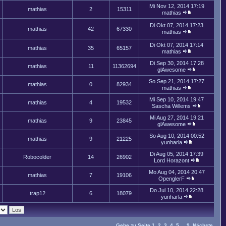
Mi Nov 12, 2014 17:19
mathias
2
15311
mathias
Di Okt 07, 2014 17:23
mathias
42
67330
mathias
Di Okt 07, 2014 17:14
mathias
35
65157
mathias
Di Sep 30, 2014 17:28
mathias
11
11362694
glAwesome
So Sep 21, 2014 17:27
mathias
0
82934
mathias
Mi Sep 10, 2014 19:47
mathias
4
19532
Sascha Willems
Mi Aug 27, 2014 19:21
mathias
9
23845
glAwesome
So Aug 10, 2014 00:52
mathias
9
21225
yunharla
Di Aug 05, 2014 17:39
Robocolder
14
26902
Lord Horazont
Mo Aug 04, 2014 20:47
mathias
7
19106
OpenglerF
Do Jul 10, 2014 22:28
trap12
6
18079
yunharla
Gehe zu Seite
1
,
2
,
3
,
4
,
5
...
9
Nächste