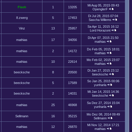
Mi Aug 05, 2015 09:43
Flash
1
13205
OpenglerF
Di Jul 28, 2015 07:04
8.zwerg
5
17453
Sascha Willems
Sa Apr 11, 2015 16:12
Vinz
13
25957
Lord Horazont
Di Apr 07, 2015 21:50
mathias
17
34056
mathias
Do Feb 05, 2015 18:01
mathias
2
14172
mathias
Mo Feb 02, 2015 23:07
mathias
10
22614
mathias
Di Jan 27, 2015 23:12
beecksche
8
20500
beecksche
So Jan 25, 2015 00:06
beecksche
5
17589
yunharla
Mi Jan 14, 2015 14:36
beecksche
2
14031
beecksche
Sa Dez 27, 2014 15:04
mathias
25
46968
yunharla
Mo Dez 08, 2014 09:49
Sellmann
16
35215
Sellmann
Mi Nov 12, 2014 17:21
mathias
12
26870
mathias