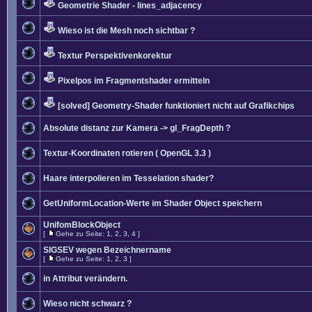
Geometrie Shader - lines_adjacency
Wieso ist die Mesh noch sichtbar ?
Textur Perspektivenkorektur
Pixelpos im Fragmentshader ermitteln
[solved] Geometry-Shader funktioniert nicht auf Grafikchips
Absolute distanz zur Kamera -> gl_FragDepth ?
Textur-Koordinaten rotieren ( OpenGL 3.3 )
Haare interpolieren im Tesselation shader?
GetUniformLocation-Werte im Shader Object speichern
UnifomBlockObject
[
Gehe zu Seite:
1
,
2
,
3
,
4
]
SIGSEV wegen Bezeichnername
[
Gehe zu Seite:
1
,
2
,
3
]
in Attribut verändern.
Wieso nicht schwarz ?