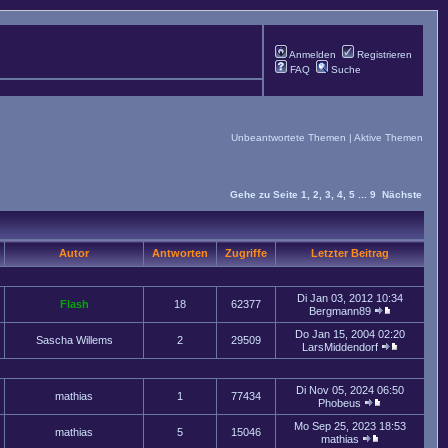
Anmelden
Registrieren
FAQ
Suche
Unbeantwortete Themen
|
Aktive Themen
Gehe zu Seite
1
,
2
,
3
,
4
,
5
...
9
Nächste
Autor
Antworten
Zugriffe
Letzter Beitrag
Di Jan 03, 2012 10:34
Flash
18
62377
Bergmann89
Do Jan 15, 2004 02:20
Sascha Willems
2
29509
LarsMiddendorf
Di Nov 05, 2024 06:50
mathias
1
77434
Phobeus
Mo Sep 25, 2023 18:53
mathias
5
15046
mathias