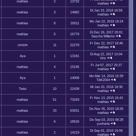
mathias
2
13732
mathias
Di Jan 23, 2018 16:59
mathias
3
14882
mathias
Mo Jan 22, 2018 18:24
mathias
8
20011
mathias
Di Dez 26, 2017 20:01
mathias
5
16779
Sascha Willems
Fr Dez 22, 2017 18:46
chrisfn
11
22278
mathias
Di Aug 22, 2017 13:04
Aya
1
13181
Vinz
Fr Jul 07, 2017 20:37
mathias
4
15195
mathias
Mo Mär 14, 2016 15:39
Aya
1
14008
TAK2004
Mi Jan 20, 2016 18:30
Twist
10
22438
mathias
Fr Nov 13, 2015 16:43
mathias
51
73293
mathias
Do Nov 05, 2015 18:26
mathias
33
53931
mathias
Do Sep 03, 2015 08:28
mathias
6
18526
yunharla
Di Sep 01, 2015 16:09
mathias
2
14219
mathias