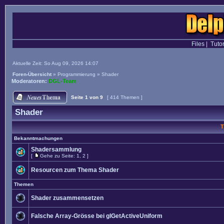
Files
|
Tutor
Aktuelle Zeit: So Aug 09, 2026 14:07
Foren-Übersicht
»
Programmierung
»
Shader
Moderatoren:
DGL-Team
Seite
1
von
9
[ 414 Themen ]
Shader
T
Bekanntmachungen
Shadersammlung
[
Gehe zu Seite:
1
,
2
]
Resourcen zum Thema Shader
Themen
Shader zusammensetzen
Falsche Array-Grösse bei glGetActiveUniform