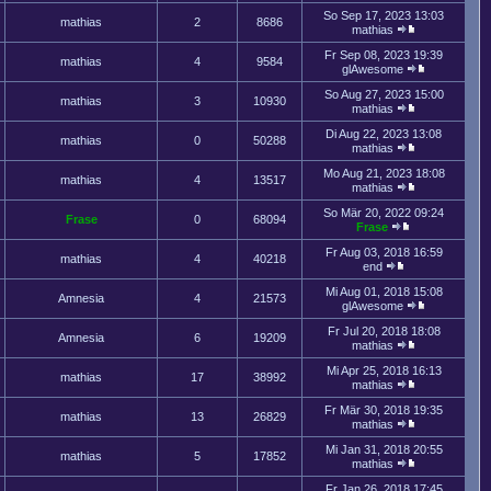
So Sep 17, 2023 13:03
mathias
2
8686
mathias
Fr Sep 08, 2023 19:39
mathias
4
9584
glAwesome
So Aug 27, 2023 15:00
mathias
3
10930
mathias
Di Aug 22, 2023 13:08
mathias
0
50288
mathias
Mo Aug 21, 2023 18:08
mathias
4
13517
mathias
So Mär 20, 2022 09:24
Frase
0
68094
Frase
Fr Aug 03, 2018 16:59
mathias
4
40218
end
Mi Aug 01, 2018 15:08
Amnesia
4
21573
glAwesome
Fr Jul 20, 2018 18:08
Amnesia
6
19209
mathias
Mi Apr 25, 2018 16:13
mathias
17
38992
mathias
Fr Mär 30, 2018 19:35
mathias
13
26829
mathias
Mi Jan 31, 2018 20:55
mathias
5
17852
mathias
Fr Jan 26, 2018 17:45