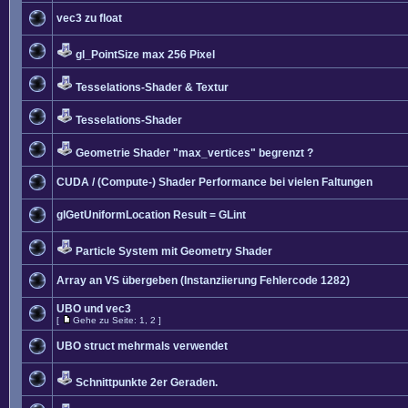
vec3 zu float
gl_PointSize max 256 Pixel
Tesselations-Shader & Textur
Tesselations-Shader
Geometrie Shader "max_vertices" begrenzt ?
CUDA / (Compute-) Shader Performance bei vielen Faltungen
glGetUniformLocation Result = GLint
Particle System mit Geometry Shader
Array an VS übergeben (Instanziierung Fehlercode 1282)
UBO und vec3
[
Gehe zu Seite:
1
,
2
]
UBO struct mehrmals verwendet
Schnittpunkte 2er Geraden.