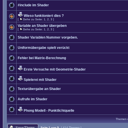
#include im Shader
Wieso funktioniert dies ?
[
Gehe zu Seite:
1
,
2
,
3
]
Variable an Shader übergeben
[
Gehe zu Seite:
1
,
2
,
3
]
Shader Variablen Nummer vorgeben.
Uniformübergabe spielt verückt
Fehler bei Matrix-Berechnung
Erste Versuche mit Geometrie-Shader
Spielerei mit Shader
Texturübergabe an Shader
Aufrufe im Shader
Phong Modell - Punktlichtquelle
Themen de
Seite
1
von
9
[ 414 Themen ]