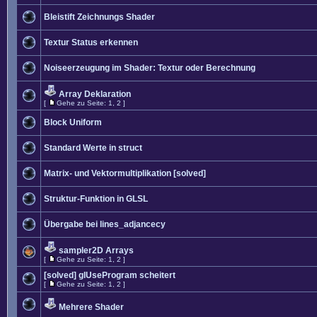
Bleistift Zeichnungs Shader
Textur Status erkennen
Noiseerzeugung im Shader: Textur oder Berechnung
Array Deklaration
[
Gehe zu Seite:
1
,
2
]
Block Uniform
Standard Werte in struct
Matrix- und Vektormultiplikation [solved]
Struktur-Funktion in GLSL
Übergabe bei lines_adjancecy
sampler2D Arrays
[
Gehe zu Seite:
1
,
2
]
[solved] glUseProgram scheitert
[
Gehe zu Seite:
1
,
2
]
Mehrere Shader