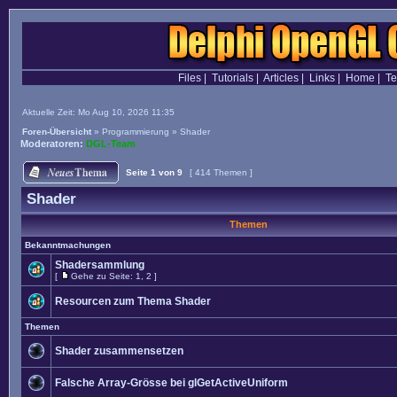
Files
|
Tutorials
|
Articles
|
Links
|
Home
|
T
Aktuelle Zeit: Mo Aug 10, 2026 11:35
Foren-Übersicht
»
Programmierung
»
Shader
Moderatoren:
DGL-Team
Seite
1
von
9
[ 414 Themen ]
Shader
Themen
Bekanntmachungen
Shadersammlung
[
Gehe zu Seite:
1
,
2
]
Resourcen zum Thema Shader
Themen
Shader zusammensetzen
Falsche Array-Grösse bei glGetActiveUniform