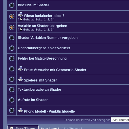
#include im Shader
Wieso funktioniert dies ?
[
Gehe zu Seite:
1
,
2
,
3
]
Variable an Shader übergeben
[
Gehe zu Seite:
1
,
2
,
3
]
Shader Variablen Nummer vorgeben.
Uniformübergabe spielt verückt
Fehler bei Matrix-Berechnung
Erste Versuche mit Geometrie-Shader
Spielerei mit Shader
Texturübergabe an Shader
Aufrufe im Shader
Phong Modell - Punktlichtquelle
Themen der letzten Zeit anzeigen:
Seite
1
von
9
[ 414 Themen ]