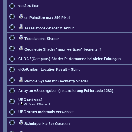
vec3 zu float
gl_PointSize max 256 Pixel
Tesselations-Shader & Textur
Tesselations-Shader
Geometrie Shader "max_vertices" begrenzt ?
CUDA / (Compute-) Shader Performance bei vielen Faltungen
glGetUniformLocation Result = GLint
Particle System mit Geometry Shader
Array an VS übergeben (Instanziierung Fehlercode 1282)
UBO und vec3
[
Gehe zu Seite:
1
,
2
]
UBO struct mehrmals verwendet
Schnittpunkte 2er Geraden.