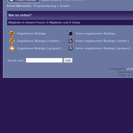
Foren-Übersicht
»
Programmierung
»
Shader
Wer ist online?
Mitglieder in diesem Forum: 0 Mitglieder und 6 Gäste
Ungelesene Beiträge
Keine ungelesenen Beiträge
Ungelesene Beiträge [ beliebt ]
Keine ungelesenen Beiträge [ beliebt ]
Ungelesene Beiträge [ gesperrt ]
Keine ungelesenen Beiträge [ gesperrt ]
Suche nach:
Powered by
php
Deutsche 
[ Time : 0.