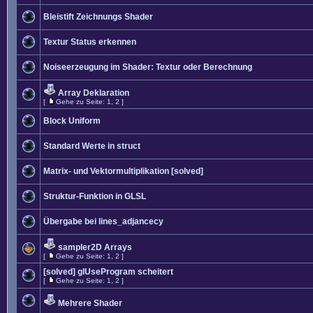
Bleistift Zeichnungs Shader
Textur Status erkennen
Noiseerzeugung im Shader: Textur oder Berechnung
Array Deklaration
[
Gehe zu Seite:
1
,
2
]
Block Uniform
Standard Werte in struct
Matrix- und Vektormultiplikation [solved]
Struktur-Funktion in GLSL
Übergabe bei lines_adjancecy
sampler2D Arrays
[
Gehe zu Seite:
1
,
2
]
[solved] glUseProgram scheitert
[
Gehe zu Seite:
1
,
2
]
Mehrere Shader