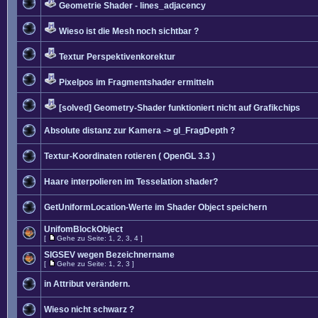
Geometrie Shader - lines_adjacency
Wieso ist die Mesh noch sichtbar ?
Textur Perspektivenkorektur
Pixelpos im Fragmentshader ermitteln
[solved] Geometry-Shader funktioniert nicht auf Grafikchips
Absolute distanz zur Kamera -> gl_FragDepth ?
Textur-Koordinaten rotieren ( OpenGL 3.3 )
Haare interpolieren im Tesselation shader?
GetUniformLocation-Werte im Shader Object speichern
UnifomBlockObject
[
Gehe zu Seite:
1
,
2
,
3
,
4
]
SIGSEV wegen Bezeichnername
[
Gehe zu Seite:
1
,
2
,
3
]
in Attribut verändern.
Wieso nicht schwarz ?