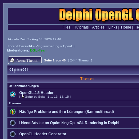
Files
|
Tutorials
|
Articles
|
Links
|
Home
|
T
Aktuelle Zeit: Sa Aug 08, 2026 17:40
Foren-Übersicht
»
Programmierung
»
OpenGL
Moderatoren:
DGL-Team
Seite
1
von
49
[ 2444 Themen ]
OpenGL
Themen
Bekanntmachungen
OpenGL 4.5 Header
[
Gehe zu Seite:
1
...
13
,
14
,
15
]
Themen
Häufige Probleme und ihre Lösungen (Sammelthread)
I Need Advice on Optimizing OpenGL Rendering in Delphi
OpenGL Header Generator