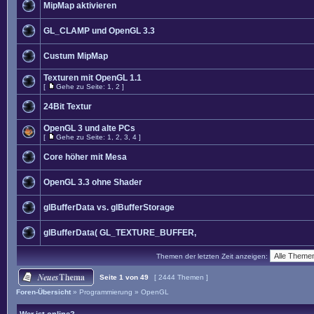
MipMap aktivieren
GL_CLAMP und OpenGL 3.3
Custum MipMap
Texturen mit OpenGL 1.1
[
Gehe zu Seite:
1
,
2
]
24Bit Textur
OpenGL 3 und alte PCs
[
Gehe zu Seite:
1
,
2
,
3
,
4
]
Core höher mit Mesa
OpenGL 3.3 ohne Shader
glBufferData vs. glBufferStorage
glBufferData( GL_TEXTURE_BUFFER,
Themen der letzten Zeit anzeigen:
Seite
1
von
49
[ 2444 Themen ]
Foren-Übersicht
»
Programmierung
»
OpenGL