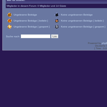
Wer ist online?
Mitglieder in diesem Forum: 0 Mitglieder und 14 Gäste
Ungelesene Beiträge
Keine ungelesenen Beiträge
Ungelesene Beiträge [ beliebt ]
Keine ungelesenen Beiträge [ beliebt ]
Ungelesene Beiträge [ gesperrt ]
Keine ungelesenen Beiträge [ gesperrt ]
Suche nach:
Powered by
php
Deutsche 
[ Time : 0.