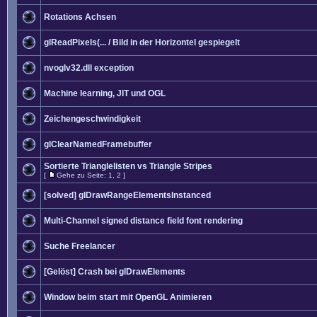
Rotations Achsen
glReadPixels(... / Bild in der Horizontel gespiegelt
nvoglv32.dll exception
Machine learning, JIT und OGL
Zeichengeschwindigkeit
glClearNamedFramebuffer
Sortierte Trianglelisten vs Triangle Stripes
[
Gehe zu Seite:
1
,
2
]
[solved] glDrawRangeElementsInstanced
Multi-Channel signed distance field font rendering
Suche Freelancer
[Gelöst] Crash bei glDrawElements
Window beim start mit OpenGL Animieren