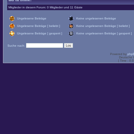
Wer ist online?
Mitglieder in diesem Forum: 0 Mitglieder und 11 Gäste
Ungelesene Beiträge
Keine ungelesenen Beiträge
Ungelesene Beiträge [ beliebt ]
Keine ungelesenen Beiträge [ beliebt ]
Ungelesene Beiträge [ gesperrt ]
Keine ungelesenen Beiträge [ gesperrt ]
Suche nach:
Powered by
php
Deutsche 
[ Time : 0.