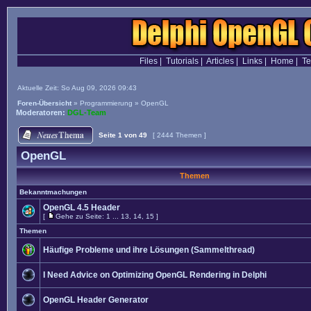
Files
|
Tutorials
|
Articles
|
Links
|
Home
|
T
Aktuelle Zeit: So Aug 09, 2026 09:43
Foren-Übersicht
»
Programmierung
»
OpenGL
Moderatoren:
DGL-Team
Seite
1
von
49
[ 2444 Themen ]
OpenGL
Themen
Bekanntmachungen
OpenGL 4.5 Header
[
Gehe zu Seite:
1
...
13
,
14
,
15
]
Themen
Häufige Probleme und ihre Lösungen (Sammelthread)
I Need Advice on Optimizing OpenGL Rendering in Delphi
OpenGL Header Generator