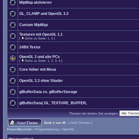
MipMap aktivieren
GL_CLAMP und OpenGL 3.3
Custum MipMap
Texturen mit OpenGL 1.1
[
Gehe zu Seite:
1
,
2
]
24Bit Textur
OpenGL 3 und alte PCs
[
Gehe zu Seite:
1
,
2
,
3
,
4
]
Core höher mit Mesa
OpenGL 3.3 ohne Shader
glBufferData vs. glBufferStorage
glBufferData( GL_TEXTURE_BUFFER,
Themen der letzten Zeit anzeigen:
Seite
1
von
49
[ 2444 Themen ]
Foren-Übersicht
»
Programmierung
»
OpenGL