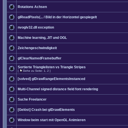
Rotations Achsen
glReadPixels(... / Bild in der Horizontel gespiegelt
nvoglv32.dll exception
Machine learning, JIT und OGL
Zeichengeschwindigkeit
glClearNamedFramebuffer
Sortierte Trianglelisten vs Triangle Stripes
[
Gehe zu Seite:
1
,
2
]
[solved] glDrawRangeElementsInstanced
Multi-Channel signed distance field font rendering
Suche Freelancer
[Gelöst] Crash bei glDrawElements
Window beim start mit OpenGL Animieren