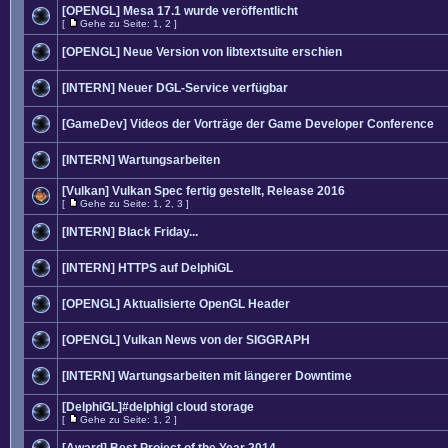
[OPENGL] Mesa 17.1 wurde veröffentlicht
[
Gehe zu Seite:
1
,
2
]
[OPENGL] Neue Version von libtextsuite erschien
[INTERN] Neuer DGL-Service verfügbar
[GameDev] Videos der Vorträge der Game Developer Conference
[INTERN] Wartungsarbeiten
[Vulkan] Vulkan Spec fertig gestellt, Release 2016
[
Gehe zu Seite:
1
,
2
,
3
]
[INTERN] Black Friday...
[INTERN] HTTPS auf DelphiGL
[OPENGL] Aktualisierte OpenGL Header
[OPENGL] Vulkan News von der SIGGRAPH
[INTERN] Wartungsarbeiten mit längerer Downtime
[DelphiGL]#delphigl cloud storage
[
Gehe zu Seite:
1
,
2
]