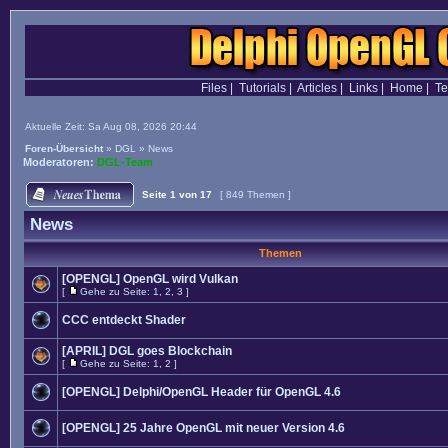
Files
|
Tutorials
|
Articles
|
Links
|
Home
|
T
Aktuelle Zeit: Sa Aug 08, 2026 20:44
Foren-Übersicht
»
DGL
»
News
Moderatoren:
DGL-Team
Seite
1
von
17
[ 849 Themen ]
News
Themen
[OPENGL] OpenGL wird Vulkan
[
Gehe zu Seite:
1
,
2
,
3
]
CCC entdeckt Shader
[APRIL] DGL goes Blockchain
[
Gehe zu Seite:
1
,
2
]
[OPENGL] Delphi/OpenGL Header für OpenGL 4.6
[OPENGL] 25 Jahre OpenGL mit neuer Version 4.6