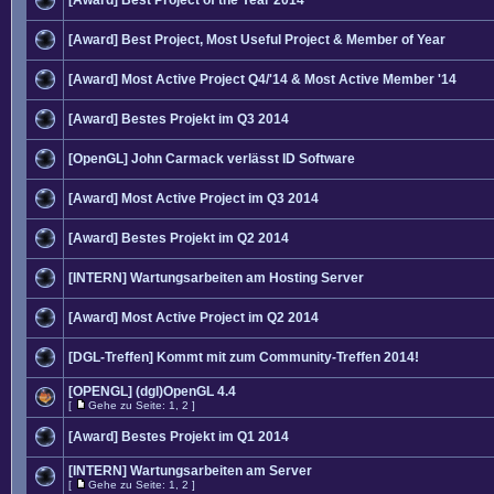
[Award] Best Project of the Year 2014
[Award] Best Project, Most Useful Project & Member of Year
[Award] Most Active Project Q4/'14 & Most Active Member '14
[Award] Bestes Projekt im Q3 2014
[OpenGL] John Carmack verlässt ID Software
[Award] Most Active Project im Q3 2014
[Award] Bestes Projekt im Q2 2014
[INTERN] Wartungsarbeiten am Hosting Server
[Award] Most Active Project im Q2 2014
[DGL-Treffen] Kommt mit zum Community-Treffen 2014!
[OPENGL] (dgl)OpenGL 4.4
[
Gehe zu Seite:
1
,
2
]
[Award] Bestes Projekt im Q1 2014
[INTERN] Wartungsarbeiten am Server
[
Gehe zu Seite:
1
,
2
]