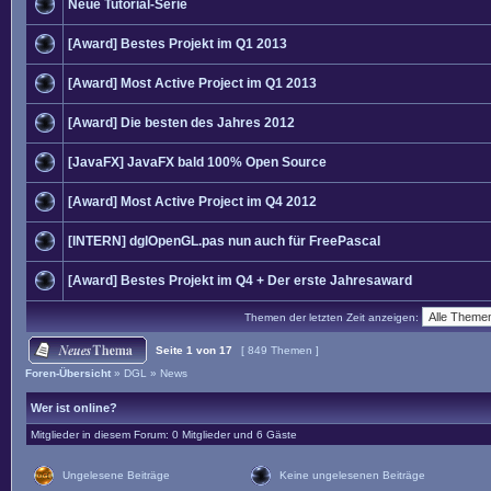
Neue Tutorial-Serie
[Award] Bestes Projekt im Q1 2013
[Award] Most Active Project im Q1 2013
[Award] Die besten des Jahres 2012
[JavaFX] JavaFX bald 100% Open Source
[Award] Most Active Project im Q4 2012
[INTERN] dglOpenGL.pas nun auch für FreePascal
[Award] Bestes Projekt im Q4 + Der erste Jahresaward
Themen der letzten Zeit anzeigen:
Seite
1
von
17
[ 849 Themen ]
Foren-Übersicht
»
DGL
»
News
Wer ist online?
Mitglieder in diesem Forum: 0 Mitglieder und 6 Gäste
Ungelesene Beiträge
Keine ungelesenen Beiträge