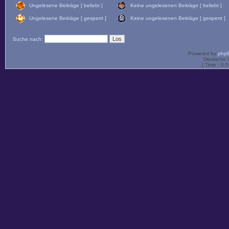
Ungelesene Beiträge [ beliebt ]
Keine ungelesenen Beiträge [ beliebt ]
Ungelesene Beiträge [ gesperrt ]
Keine ungelesenen Beiträge [ gesperrt ]
Suche nach:
Powered by
php
Deutsche 
[ Time : 0.