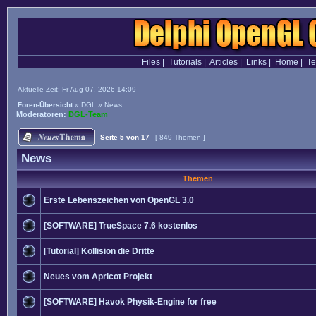
Files
|
Tutorials
|
Articles
|
Links
|
Home
|
T
Aktuelle Zeit: Fr Aug 07, 2026 14:09
Foren-Übersicht
»
DGL
»
News
Moderatoren:
DGL-Team
Seite
5
von
17
[ 849 Themen ]
News
Themen
Erste Lebenszeichen von OpenGL 3.0
[SOFTWARE] TrueSpace 7.6 kostenlos
[Tutorial] Kollision die Dritte
Neues vom Apricot Projekt
[SOFTWARE] Havok Physik-Engine for free