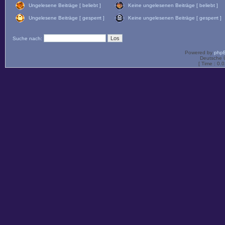
Ungelesene Beiträge [ beliebt ]
Keine ungelesenen Beiträge [ beliebt ]
Ungelesene Beiträge [ gesperrt ]
Keine ungelesenen Beiträge [ gesperrt ]
Suche nach:
Powered by
php
Deutsche 
[ Time : 0.