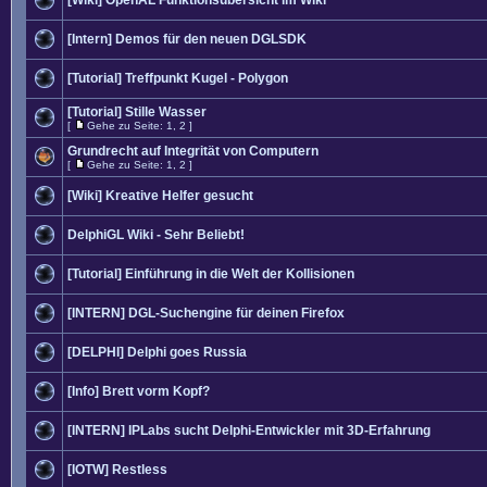
[Wiki] OpenAL Funktionsübersicht im Wiki
[Intern] Demos für den neuen DGLSDK
[Tutorial] Treffpunkt Kugel - Polygon
[Tutorial] Stille Wasser
[
Gehe zu Seite:
1
,
2
]
Grundrecht auf Integrität von Computern
[
Gehe zu Seite:
1
,
2
]
[Wiki] Kreative Helfer gesucht
DelphiGL Wiki - Sehr Beliebt!
[Tutorial] Einführung in die Welt der Kollisionen
[INTERN] DGL-Suchengine für deinen Firefox
[DELPHI] Delphi goes Russia
[Info] Brett vorm Kopf?
[INTERN] IPLabs sucht Delphi-Entwickler mit 3D-Erfahrung
[IOTW] Restless