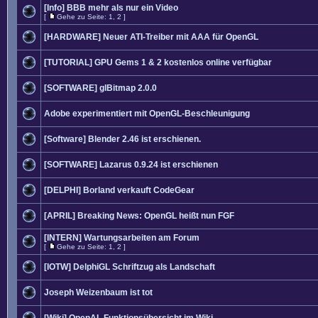
[Info] BBB mehr als nur ein Video
[
Gehe zu Seite:
1
,
2
]
[HARDWARE] Neuer ATI-Treiber mit AAA für OpenGL
[TUTORIAL] GPU Gems 1 & 2 kostenlos online verfügbar
[SOFTWARE] glBitmap 2.0.0
Adobe experimentiert mit OpenGL-Beschleunigung
[Software] Blender 2.46 ist erschienen.
[SOFTWARE] Lazarus 0.9.24 ist erschienen
[DELPHI] Borland verkauft CodeGear
[APRIL] Breaking News: OpenGL heißt nun FGF
[INTERN] Wartungsarbeiten am Forum
[
Gehe zu Seite:
1
,
2
]
[IOTW] DelphiGL Schriftzug als Landschaft
Joseph Weizenbaum ist tot