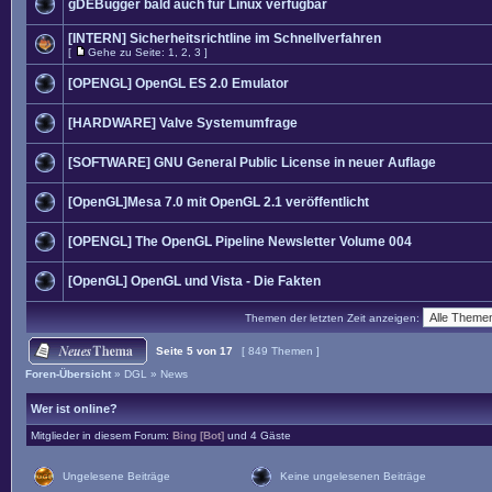
gDEBugger bald auch für Linux verfügbar
[INTERN] Sicherheitsrichtline im Schnellverfahren
[
Gehe zu Seite:
1
,
2
,
3
]
[OPENGL] OpenGL ES 2.0 Emulator
[HARDWARE] Valve Systemumfrage
[SOFTWARE] GNU General Public License in neuer Auflage
[OpenGL]Mesa 7.0 mit OpenGL 2.1 veröffentlicht
[OPENGL] The OpenGL Pipeline Newsletter Volume 004
[OpenGL] OpenGL und Vista - Die Fakten
Themen der letzten Zeit anzeigen:
Seite
5
von
17
[ 849 Themen ]
Foren-Übersicht
»
DGL
»
News
Wer ist online?
Mitglieder in diesem Forum:
Bing [Bot]
und 4 Gäste
Ungelesene Beiträge
Keine ungelesenen Beiträge