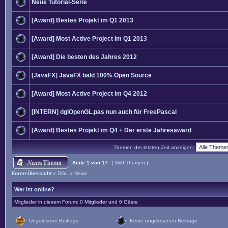
Neue Tutorial-Serie
[Award] Bestes Projekt im Q1 2013
[Award] Most Active Project im Q1 2013
[Award] Die besten des Jahres 2012
[JavaFX] JavaFX bald 100% Open Source
[Award] Most Active Project im Q4 2012
[INTERN] dglOpenGL.pas nun auch für FreePascal
[Award] Bestes Projekt im Q4 + Der erste Jahresaward
Themen der letzten Zeit anzeigen:
Seite
1
von
17
[ 849 Themen ]
Foren-Übersicht
»
DGL
»
News
Wer ist online?
Mitglieder in diesem Forum: 0 Mitglieder und 6 Gäste
Ungelesene Beiträge
Keine ungelesenen Beiträge