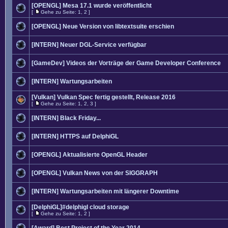
[OPENGL] Mesa 17.1 wurde veröffentlicht
[
Gehe zu Seite:
1
,
2
]
[OPENGL] Neue Version von libtextsuite erschien
[INTERN] Neuer DGL-Service verfügbar
[GameDev] Videos der Vorträge der Game Developer Conference
[INTERN] Wartungsarbeiten
[Vulkan] Vulkan Spec fertig gestellt, Release 2016
[
Gehe zu Seite:
1
,
2
,
3
]
[INTERN] Black Friday...
[INTERN] HTTPS auf DelphiGL
[OPENGL] Aktualisierte OpenGL Header
[OPENGL] Vulkan News von der SIGGRAPH
[INTERN] Wartungsarbeiten mit längerer Downtime
[DelphiGL]#delphigl cloud storage
[
Gehe zu Seite:
1
,
2
]