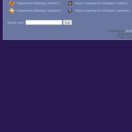
Ungelesene Beiträge [ beliebt ]
Keine ungelesenen Beiträge [ beliebt ]
Ungelesene Beiträge [ gesperrt ]
Keine ungelesenen Beiträge [ gesperrt ]
Suche nach:
Powered by
php
Deutsche 
[ Time : 0.