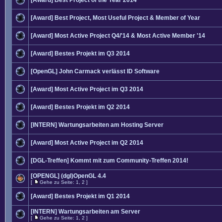
[Award] Best Project of the Year 2014
[Award] Best Project, Most Useful Project & Member of Year
[Award] Most Active Project Q4/'14 & Most Active Member '14
[Award] Bestes Projekt im Q3 2014
[OpenGL] John Carmack verlässt ID Software
[Award] Most Active Project im Q3 2014
[Award] Bestes Projekt im Q2 2014
[INTERN] Wartungsarbeiten am Hosting Server
[Award] Most Active Project im Q2 2014
[DGL-Treffen] Kommt mit zum Community-Treffen 2014!
[OPENGL] (dgl)OpenGL 4.4
[
Gehe zu Seite:
1
,
2
]
[Award] Bestes Projekt im Q1 2014
[INTERN] Wartungsarbeiten am Server
[
Gehe zu Seite:
1
,
2
]