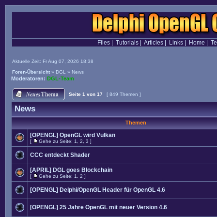
Files
|
Tutorials
|
Articles
|
Links
|
Home
|
T
Aktuelle Zeit: Fr Aug 07, 2026 18:38
Foren-Übersicht
»
DGL
»
News
Moderatoren:
DGL-Team
Seite
1
von
17
[ 849 Themen ]
News
Themen
[OPENGL] OpenGL wird Vulkan
[
Gehe zu Seite:
1
,
2
,
3
]
CCC entdeckt Shader
[APRIL] DGL goes Blockchain
[
Gehe zu Seite:
1
,
2
]
[OPENGL] Delphi/OpenGL Header für OpenGL 4.6
[OPENGL] 25 Jahre OpenGL mit neuer Version 4.6