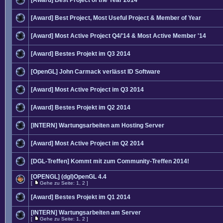
[Award] Best Project of the Year 2014
[Award] Best Project, Most Useful Project & Member of Year
[Award] Most Active Project Q4/'14 & Most Active Member '14
[Award] Bestes Projekt im Q3 2014
[OpenGL] John Carmack verlässt ID Software
[Award] Most Active Project im Q3 2014
[Award] Bestes Projekt im Q2 2014
[INTERN] Wartungsarbeiten am Hosting Server
[Award] Most Active Project im Q2 2014
[DGL-Treffen] Kommt mit zum Community-Treffen 2014!
[OPENGL] (dgl)OpenGL 4.4
[
Gehe zu Seite:
1
,
2
]
[Award] Bestes Projekt im Q1 2014
[INTERN] Wartungsarbeiten am Server
[
Gehe zu Seite:
1
,
2
]