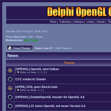
Files
|
Tutorials
|
Articles
|
Links
|
Home
|
T
Aktuelle Zeit: Fr Aug 07, 2026 14:01
Foren-Übersicht
»
DGL
»
News
Moderatoren:
DGL-Team
Seite
1
von
17
[ 849 Themen ]
News
Themen
[OPENGL] OpenGL wird Vulkan
[
Gehe zu Seite:
1
,
2
,
3
]
CCC entdeckt Shader
[APRIL] DGL goes Blockchain
[
Gehe zu Seite:
1
,
2
]
[OPENGL] Delphi/OpenGL Header für OpenGL 4.6
[OPENGL] 25 Jahre OpenGL mit neuer Version 4.6