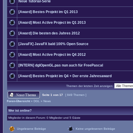
Neue Tutorial-Serie
[Award] Bestes Projekt im Q1 2013
[Award] Most Active Project im Q1 2013
[Award] Die besten des Jahres 2012
[JavaFX] JavaFX bald 100% Open Source
[Award] Most Active Project im Q4 2012
[INTERN] dglOpenGL.pas nun auch für FreePascal
[Award] Bestes Projekt im Q4 + Der erste Jahresaward
Themen der letzten Zeit anzeigen:
Seite
1
von
17
[ 849 Themen ]
Foren-Übersicht
»
DGL
»
News
Wer ist online?
Mitglieder in diesem Forum: 0 Mitglieder und 5 Gäste
Ungelesene Beiträge
Keine ungelesenen Beiträge