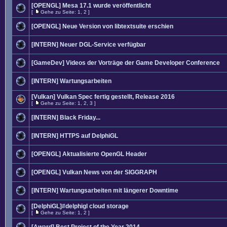
[OPENGL] Mesa 17.1 wurde veröffentlicht
[
Gehe zu Seite:
1
,
2
]
[OPENGL] Neue Version von libtextsuite erschien
[INTERN] Neuer DGL-Service verfügbar
[GameDev] Videos der Vorträge der Game Developer Conference
[INTERN] Wartungsarbeiten
[Vulkan] Vulkan Spec fertig gestellt, Release 2016
[
Gehe zu Seite:
1
,
2
,
3
]
[INTERN] Black Friday...
[INTERN] HTTPS auf DelphiGL
[OPENGL] Aktualisierte OpenGL Header
[OPENGL] Vulkan News von der SIGGRAPH
[INTERN] Wartungsarbeiten mit längerer Downtime
[DelphiGL]#delphigl cloud storage
[
Gehe zu Seite:
1
,
2
]