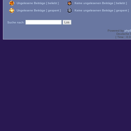
Ungelesene Beiträge [ beliebt ]
Keine ungelesenen Beiträge [ beliebt ]
Ungelesene Beiträge [ gesperrt ]
Keine ungelesenen Beiträge [ gesperrt ]
Suche nach:
Powered by
php
Deutsche 
[ Time : 0.