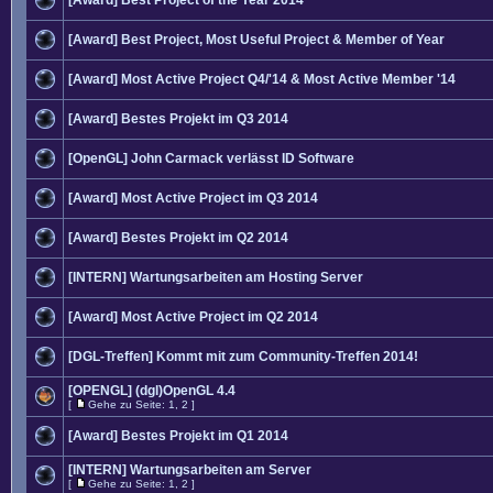
[Award] Best Project of the Year 2014
[Award] Best Project, Most Useful Project & Member of Year
[Award] Most Active Project Q4/'14 & Most Active Member '14
[Award] Bestes Projekt im Q3 2014
[OpenGL] John Carmack verlässt ID Software
[Award] Most Active Project im Q3 2014
[Award] Bestes Projekt im Q2 2014
[INTERN] Wartungsarbeiten am Hosting Server
[Award] Most Active Project im Q2 2014
[DGL-Treffen] Kommt mit zum Community-Treffen 2014!
[OPENGL] (dgl)OpenGL 4.4
[
Gehe zu Seite:
1
,
2
]
[Award] Bestes Projekt im Q1 2014
[INTERN] Wartungsarbeiten am Server
[
Gehe zu Seite:
1
,
2
]