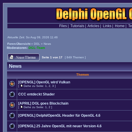
Files
|
Tutorials
|
Articles
|
Links
|
Home
|
T
Aktuelle Zeit: So Aug 09, 2026 11:46
Foren-Übersicht
»
DGL
»
News
Moderatoren:
DGL-Team
Seite
1
von
17
[ 849 Themen ]
News
Themen
[OPENGL] OpenGL wird Vulkan
[
Gehe zu Seite:
1
,
2
,
3
]
CCC entdeckt Shader
[APRIL] DGL goes Blockchain
[
Gehe zu Seite:
1
,
2
]
[OPENGL] Delphi/OpenGL Header für OpenGL 4.6
[OPENGL] 25 Jahre OpenGL mit neuer Version 4.6