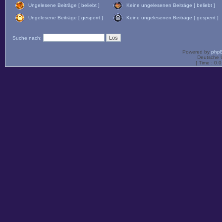
Ungelesene Beiträge [ beliebt ]
Keine ungelesenen Beiträge [ beliebt ]
Ungelesene Beiträge [ gesperrt ]
Keine ungelesenen Beiträge [ gesperrt ]
Suche nach:
Powered by
php
Deutsche 
[ Time : 0.