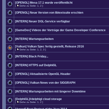
[OPENGL] Mesa 17.1 wurde veröffentlicht
[
Gehe zu Seite:
1
,
2
]
[OPENGL] Neue Version von libtextsuite erschien
[INTERN] Neuer DGL-Service verfügbar
[GameDev] Videos der Vorträge der Game Developer Conference
[INTERN] Wartungsarbeiten
[Vulkan] Vulkan Spec fertig gestellt, Release 2016
[
Gehe zu Seite:
1
,
2
,
3
]
[INTERN] Black Friday...
[INTERN] HTTPS auf DelphiGL
[OPENGL] Aktualisierte OpenGL Header
[OPENGL] Vulkan News von der SIGGRAPH
[INTERN] Wartungsarbeiten mit längerer Downtime
[DelphiGL]#delphigl cloud storage
[
Gehe zu Seite:
1
,
2
]