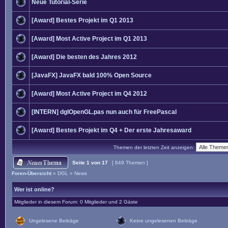
Neue Tutorial-Serie
[Award] Bestes Projekt im Q1 2013
[Award] Most Active Project im Q1 2013
[Award] Die besten des Jahres 2012
[JavaFX] JavaFX bald 100% Open Source
[Award] Most Active Project im Q4 2012
[INTERN] dglOpenGL.pas nun auch für FreePascal
[Award] Bestes Projekt im Q4 + Der erste Jahresaward
Themen der letzten Zeit anzeigen:
Seite
1
von
17
[ 849 Themen ]
Foren-Übersicht
»
DGL
»
News
Wer ist online?
Mitglieder in diesem Forum: 0 Mitglieder und 2 Gäste
Ungelesene Beiträge
Keine ungelesenen Beiträge