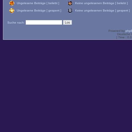
Ungelesene Beiträge [ beliebt ]
Keine ungelesenen Beiträge [ beliebt ]
Ungelesene Beiträge [ gesperrt ]
Keine ungelesenen Beiträge [ gesperrt ]
Suche nach:
Powered by
php
Deutsche 
[ Time : 0.