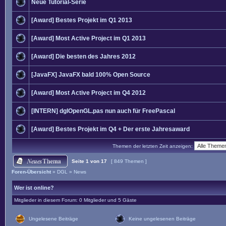
Neue Tutorial-Serie
[Award] Bestes Projekt im Q1 2013
[Award] Most Active Project im Q1 2013
[Award] Die besten des Jahres 2012
[JavaFX] JavaFX bald 100% Open Source
[Award] Most Active Project im Q4 2012
[INTERN] dglOpenGL.pas nun auch für FreePascal
[Award] Bestes Projekt im Q4 + Der erste Jahresaward
Themen der letzten Zeit anzeigen:
Seite
1
von
17
[ 849 Themen ]
Foren-Übersicht
»
DGL
»
News
Wer ist online?
Mitglieder in diesem Forum: 0 Mitglieder und 5 Gäste
Ungelesene Beiträge
Keine ungelesenen Beiträge