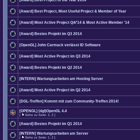
[Award] Best Project of the Year 2014
[Award] Best Project, Most Useful Project & Member of Year
[Award] Most Active Project Q4/'14 & Most Active Member '14
[Award] Bestes Projekt im Q3 2014
[OpenGL] John Carmack verlässt ID Software
[Award] Most Active Project im Q3 2014
[Award] Bestes Projekt im Q2 2014
[INTERN] Wartungsarbeiten am Hosting Server
[Award] Most Active Project im Q2 2014
[DGL-Treffen] Kommt mit zum Community-Treffen 2014!
[OPENGL] (dgl)OpenGL 4.4
[
Gehe zu Seite:
1
,
2
]
[Award] Bestes Projekt im Q1 2014
[INTERN] Wartungsarbeiten am Server
[
Gehe zu Seite:
1
,
2
]