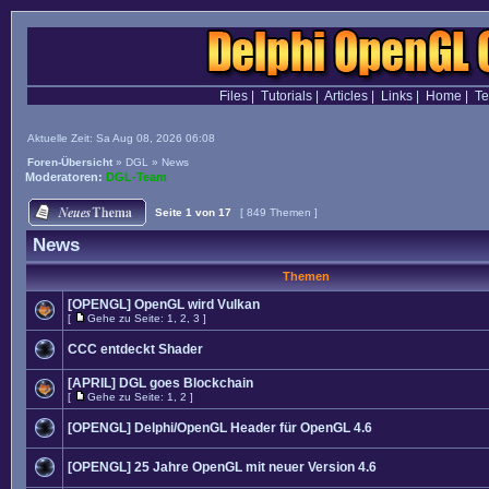
Files
|
Tutorials
|
Articles
|
Links
|
Home
|
T
Aktuelle Zeit: Sa Aug 08, 2026 06:08
Foren-Übersicht
»
DGL
»
News
Moderatoren:
DGL-Team
Seite
1
von
17
[ 849 Themen ]
News
Themen
[OPENGL] OpenGL wird Vulkan
[
Gehe zu Seite:
1
,
2
,
3
]
CCC entdeckt Shader
[APRIL] DGL goes Blockchain
[
Gehe zu Seite:
1
,
2
]
[OPENGL] Delphi/OpenGL Header für OpenGL 4.6
[OPENGL] 25 Jahre OpenGL mit neuer Version 4.6