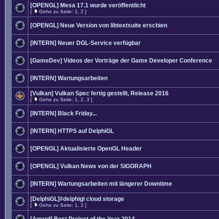
[OPENGL] Mesa 17.1 wurde veröffentlicht
[
Gehe zu Seite:
1
,
2
]
[OPENGL] Neue Version von libtextsuite erschien
[INTERN] Neuer DGL-Service verfügbar
[GameDev] Videos der Vorträge der Game Developer Conference
[INTERN] Wartungsarbeiten
[Vulkan] Vulkan Spec fertig gestellt, Release 2016
[
Gehe zu Seite:
1
,
2
,
3
]
[INTERN] Black Friday...
[INTERN] HTTPS auf DelphiGL
[OPENGL] Aktualisierte OpenGL Header
[OPENGL] Vulkan News von der SIGGRAPH
[INTERN] Wartungsarbeiten mit längerer Downtime
[DelphiGL]#delphigl cloud storage
[
Gehe zu Seite:
1
,
2
]