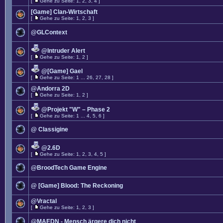
[
Gehe zu Seite:
1
,
2
,
3
,
4
]
[Game] Clan-Wirtschaft
[
Gehe zu Seite:
1
,
2
,
3
]
@GLContext
@Intruder Alert
[
Gehe zu Seite:
1
,
2
]
@[Game] Gael
[
Gehe zu Seite:
1
...
26
,
27
,
28
]
@Andorra 2D
[
Gehe zu Seite:
1
,
2
]
@Projekt "W" – Phase 2
[
Gehe zu Seite:
1
...
4
,
5
,
6
]
@ Classigine
@2.6D
[
Gehe zu Seite:
1
,
2
,
3
,
4
,
5
]
@BroodTech Game Engine
@ [Game] Blood: The Reckoning
@Vractal
[
Gehe zu Seite:
1
,
2
,
3
]
@MAEDN - Mensch ärgere dich nicht