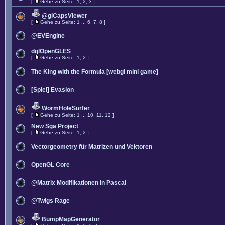
[
Gehe zu Seite:
1
,
2
,
3
]
@glCapsViewer
[
Gehe zu Seite:
1
...
6
,
7
,
8
]
@EVEngine
dglOpenGLES
[
Gehe zu Seite:
1
,
2
]
The King with the Formula [webgl mini game]
[Spiel] Evasion
WormHoleSurfer
[
Gehe zu Seite:
1
...
10
,
11
,
12
]
New Sga Project
[
Gehe zu Seite:
1
,
2
]
Vectorgeometry für Matrizen und Vektoren
OpenGL Core
@Matrix Modifikationen in Pascal
@Twigs Rage
BumpMapGenerator