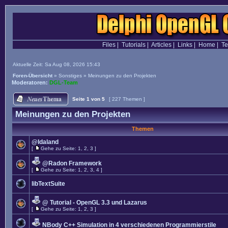
Files
|
Tutorials
|
Articles
|
Links
|
Home
|
T
Aktuelle Zeit: Sa Aug 08, 2026 15:43
Foren-Übersicht
»
Sonstiges
»
Meinungen zu den Projekten
Moderatoren:
DGL-Team
Seite
1
von
5
[ 227 Themen ]
Meinungen zu den Projekten
Themen
@Idaland
[
Gehe zu Seite:
1
,
2
,
3
]
@Radon Framework
[
Gehe zu Seite:
1
,
2
,
3
,
4
]
libTextSuite
@ Tutorial - OpenGL 3.3 und Lazarus
[
Gehe zu Seite:
1
,
2
,
3
]
NBody C++ Simulation in 4 verschiedenen Programmierstile