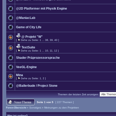
@2D Platformer mit Physik Engine
@ManiacLab
Game of City Life
@ Projekt "W"
[
Gehe zu Seite:
1
...
38
,
39
,
40
]
TextSuite
[
Gehe zu Seite:
1
...
10
,
11
,
12
]
Shader Präprozessorsprache
VeeGL-Engine
Mina
[
Gehe zu Seite:
1
,
2
]
@Ballerbude / Project Stone
Themen der letzten Zeit anzeigen:
Seite
1
von
5
[ 227 Themen ]
Foren-Übersicht
»
Sonstiges
»
Meinungen zu den Projekten
Wer ist online?