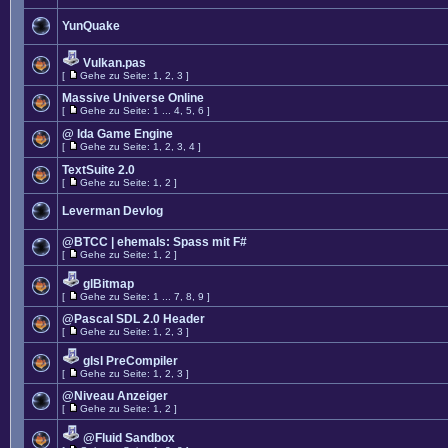
YunQuake
Vulkan.pas
[
Gehe zu Seite:
1
,
2
,
3
]
Massive Universe Online
[
Gehe zu Seite:
1
...
4
,
5
,
6
]
@ Ida Game Engine
[
Gehe zu Seite:
1
,
2
,
3
,
4
]
TextSuite 2.0
[
Gehe zu Seite:
1
,
2
]
Leverman Devlog
@BTCC | ehemals: Spass mit F#
[
Gehe zu Seite:
1
,
2
]
glBitmap
[
Gehe zu Seite:
1
...
7
,
8
,
9
]
@Pascal SDL 2.0 Header
[
Gehe zu Seite:
1
,
2
,
3
]
glsl PreCompiler
[
Gehe zu Seite:
1
,
2
,
3
]
@Niveau Anzeiger
[
Gehe zu Seite:
1
,
2
]
@Fluid Sandbox