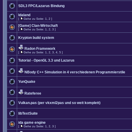
SDL3 FPC/Lazarus Bindung
Idaland
[
Gehe zu Seite:
1
,
2
]
[Game] Clan-Wirtschaft
[
Gehe zu Seite:
1
,
2
,
3
]
Krypton build system
Radon Framework
[
Gehe zu Seite:
1
,
2
,
3
,
4
,
5
]
Tutorial - OpenGL 3.3 und Lazarus
NBody C++ Simulation in 4 verschiedenen Programmierstile
YunQuake
Rateferee
Vulkan.pas (per vkxml2pas und so weit komplett)
libTextSuite
ida game engine
[
Gehe zu Seite:
1
,
2
,
3
]