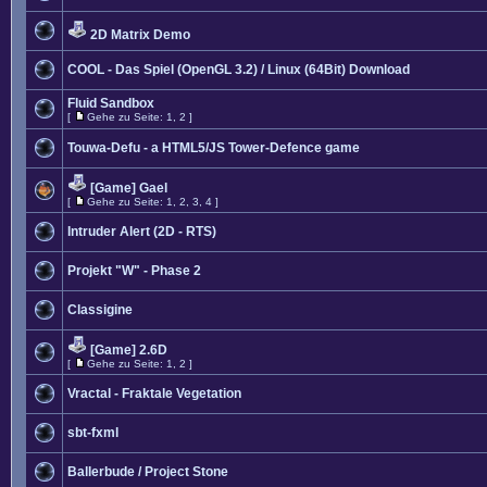
2D Matrix Demo
COOL - Das Spiel (OpenGL 3.2) / Linux (64Bit) Download
Fluid Sandbox
[
Gehe zu Seite:
1
,
2
]
Touwa-Defu - a HTML5/JS Tower-Defence game
[Game] Gael
[
Gehe zu Seite:
1
,
2
,
3
,
4
]
Intruder Alert (2D - RTS)
Projekt "W" - Phase 2
Classigine
[Game] 2.6D
[
Gehe zu Seite:
1
,
2
]
Vractal - Fraktale Vegetation
sbt-fxml
Ballerbude / Project Stone