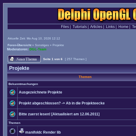
Files
|
Tutorials
|
Articles
|
Links
|
Home
|
T
Aktuelle Zeit: Mo Aug 10, 2026 12:12
Foren-Übersicht
»
Sonstiges
»
Projekte
Moderatoren:
DGL-Team
Seite
1
von
6
[ 257 Themen ]
Projekte
Themen
Bekanntmachungen
Ausgezeichnete Projekte
Projekt abgeschlossen? -> Ab in die Projekteecke
Bitte zuerst lesen! [Aktualisiert am 12.06.2011]
Themen
manifoldc Render lib