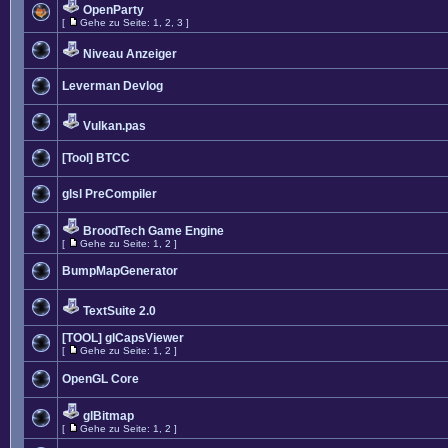
OpenParty
[
Gehe zu Seite:
1
,
2
,
3
]
Niveau Anzeiger
Leverman Devlog
Vulkan.pas
[Tool] BTCC
glsl PreCompiler
BroodTech Game Engine
[
Gehe zu Seite:
1
,
2
]
BumpMapGenerator
TextSuite 2.0
[TOOL] glCapsViewer
[
Gehe zu Seite:
1
,
2
]
OpenGL Core
glBitmap
[
Gehe zu Seite:
1
,
2
]