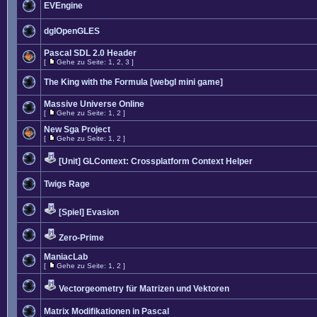
EVEngine
dglOpenGLES
Pascal SDL 2.0 Header
[
Gehe zu Seite:
1
,
2
,
3
]
The King with the Formula [webgl mini game]
Massive Universe Online
[
Gehe zu Seite:
1
,
2
]
New Sga Project
[
Gehe zu Seite:
1
,
2
]
[Unit] GLContext: Crossplatform Context Helper
Twigs Rage
[Spiel] Evasion
Zero-Prime
ManiacLab
[
Gehe zu Seite:
1
,
2
]
Vectorgeometry für Matrizen und Vektoren
Matrix Modifikationen in Pascal