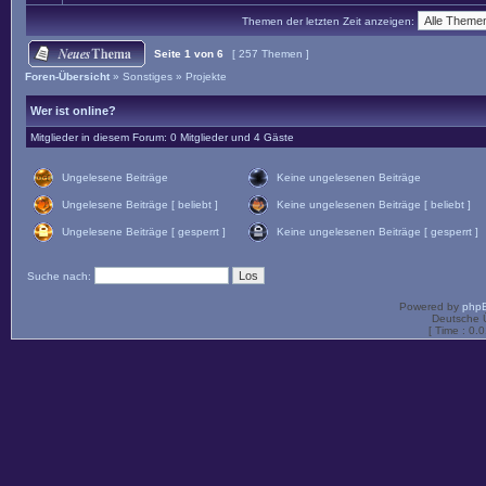
Themen der letzten Zeit anzeigen:
Seite
1
von
6
[ 257 Themen ]
Foren-Übersicht
»
Sonstiges
»
Projekte
Wer ist online?
Mitglieder in diesem Forum: 0 Mitglieder und 4 Gäste
Ungelesene Beiträge
Keine ungelesenen Beiträge
Ungelesene Beiträge [ beliebt ]
Keine ungelesenen Beiträge [ beliebt ]
Ungelesene Beiträge [ gesperrt ]
Keine ungelesenen Beiträge [ gesperrt ]
Suche nach:
Powered by
php
Deutsche 
[ Time : 0.