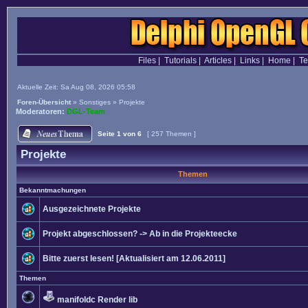
Files
|
Tutorials
|
Articles
|
Links
|
Home
|
T
Aktuelle Zeit: Sa Aug 08, 2026 05:58
Foren-Übersicht
»
Sonstiges
»
Projekte
Moderatoren:
DGL-Team
Seite
1
von
6
[ 257 Themen ]
Projekte
Themen
Bekanntmachungen
Ausgezeichnete Projekte
Projekt abgeschlossen? -> Ab in die Projekteecke
Bitte zuerst lesen! [Aktualisiert am 12.06.2011]
Themen
manifoldc Render lib