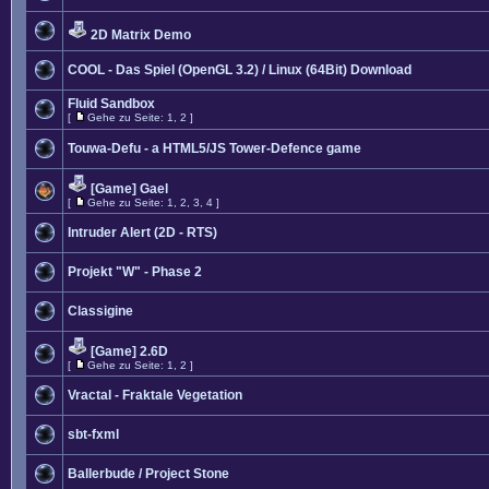
2D Matrix Demo
COOL - Das Spiel (OpenGL 3.2) / Linux (64Bit) Download
Fluid Sandbox
[
Gehe zu Seite:
1
,
2
]
Touwa-Defu - a HTML5/JS Tower-Defence game
[Game] Gael
[
Gehe zu Seite:
1
,
2
,
3
,
4
]
Intruder Alert (2D - RTS)
Projekt "W" - Phase 2
Classigine
[Game] 2.6D
[
Gehe zu Seite:
1
,
2
]
Vractal - Fraktale Vegetation
sbt-fxml
Ballerbude / Project Stone