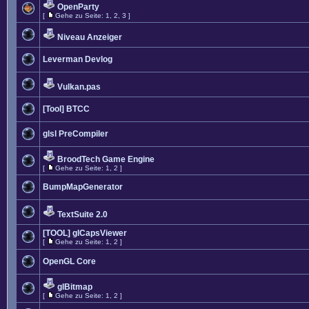
OpenParty
[
Gehe zu Seite:
1
,
2
,
3
]
Niveau Anzeiger
Leverman Devlog
Vulkan.pas
[Tool] BTCC
glsl PreCompiler
BroodTech Game Engine
[
Gehe zu Seite:
1
,
2
]
BumpMapGenerator
TextSuite 2.0
[TOOL] glCapsViewer
[
Gehe zu Seite:
1
,
2
]
OpenGL Core
glBitmap
[
Gehe zu Seite:
1
,
2
]