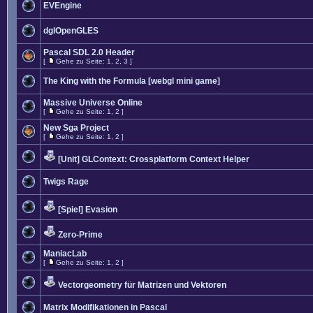
EVEngine
dglOpenGLES
Pascal SDL 2.0 Header
[
Gehe zu Seite:
1
,
2
,
3
]
The King with the Formula [webgl mini game]
Massive Universe Online
[
Gehe zu Seite:
1
,
2
]
New Sga Project
[
Gehe zu Seite:
1
,
2
]
[Unit] GLContext: Crossplatform Context Helper
Twigs Rage
[Spiel] Evasion
Zero-Prime
ManiacLab
[
Gehe zu Seite:
1
,
2
]
Vectorgeometry für Matrizen und Vektoren
Matrix Modifikationen in Pascal