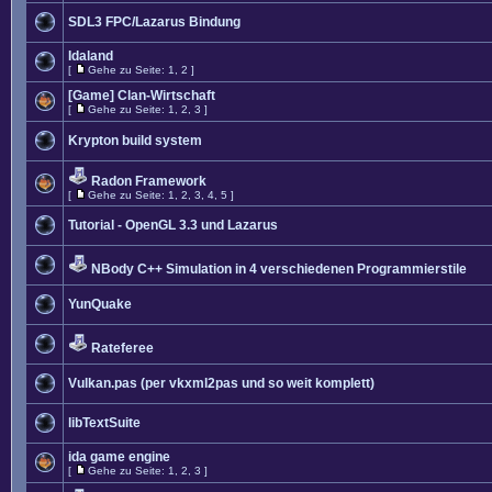
SDL3 FPC/Lazarus Bindung
Idaland
[
Gehe zu Seite:
1
,
2
]
[Game] Clan-Wirtschaft
[
Gehe zu Seite:
1
,
2
,
3
]
Krypton build system
Radon Framework
[
Gehe zu Seite:
1
,
2
,
3
,
4
,
5
]
Tutorial - OpenGL 3.3 und Lazarus
NBody C++ Simulation in 4 verschiedenen Programmierstile
YunQuake
Rateferee
Vulkan.pas (per vkxml2pas und so weit komplett)
libTextSuite
ida game engine
[
Gehe zu Seite:
1
,
2
,
3
]