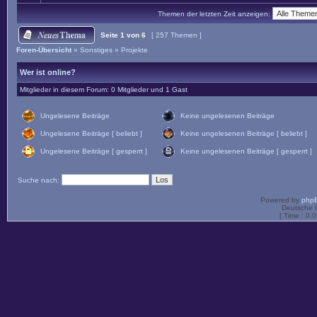
Themen der letzten Zeit anzeigen:
Seite
1
von
6
[ 257 Themen ]
Foren-Übersicht
»
Sonstiges
»
Projekte
Wer ist online?
Mitglieder in diesem Forum: 0 Mitglieder und 1 Gast
Ungelesene Beiträge
Keine ungelesenen Beiträge
Ungelesene Beiträge [ beliebt ]
Keine ungelesenen Beiträge [ beliebt ]
Ungelesene Beiträge [ gesperrt ]
Keine ungelesenen Beiträge [ gesperrt ]
Suche nach:
Powered by
php
Deutsche 
[ Time : 0.