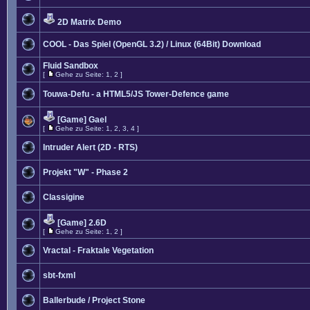
2D Matrix Demo
COOL - Das Spiel (OpenGL 3.2) / Linux (64Bit) Download
Fluid Sandbox
[
Gehe zu Seite:
1
,
2
]
Touwa-Defu - a HTML5/JS Tower-Defence game
[Game] Gael
[
Gehe zu Seite:
1
,
2
,
3
,
4
]
Intruder Alert (2D - RTS)
Projekt "W" - Phase 2
Classigine
[Game] 2.6D
[
Gehe zu Seite:
1
,
2
]
Vractal - Fraktale Vegetation
sbt-fxml
Ballerbude / Project Stone