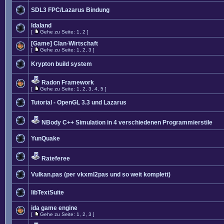
SDL3 FPC/Lazarus Bindung
Idaland
[
Gehe zu Seite:
1
,
2
]
[Game] Clan-Wirtschaft
[
Gehe zu Seite:
1
,
2
,
3
]
Krypton build system
Radon Framework
[
Gehe zu Seite:
1
,
2
,
3
,
4
,
5
]
Tutorial - OpenGL 3.3 und Lazarus
NBody C++ Simulation in 4 verschiedenen Programmierstile
YunQuake
Rateferee
Vulkan.pas (per vkxml2pas und so weit komplett)
libTextSuite
ida game engine
[
Gehe zu Seite:
1
,
2
,
3
]