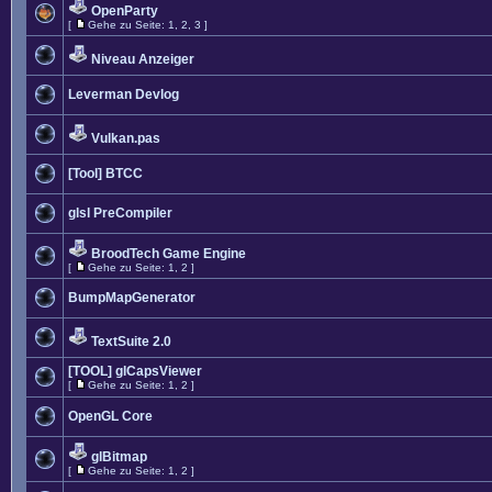
OpenParty
[
Gehe zu Seite:
1
,
2
,
3
]
Niveau Anzeiger
Leverman Devlog
Vulkan.pas
[Tool] BTCC
glsl PreCompiler
BroodTech Game Engine
[
Gehe zu Seite:
1
,
2
]
BumpMapGenerator
TextSuite 2.0
[TOOL] glCapsViewer
[
Gehe zu Seite:
1
,
2
]
OpenGL Core
glBitmap
[
Gehe zu Seite:
1
,
2
]