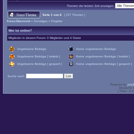
Themen der letzten Zeit anzeigen:
Seite
1
von
6
[ 257 Themen ]
Foren-Übersicht
»
Sonstiges
»
Projekte
Wer ist online?
Mitglieder in diesem Forum: 0 Mitglieder und 4 Gäste
Ungelesene Beiträge
Keine ungelesenen Beiträge
Ungelesene Beiträge [ beliebt ]
Keine ungelesenen Beiträge [ beliebt ]
Ungelesene Beiträge [ gesperrt ]
Keine ungelesenen Beiträge [ gesperrt ]
Suche nach:
Powered by
php
Deutsche 
[ Time : 0.