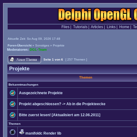
Files
|
Tutorials
|
Articles
|
Links
|
Home
|
T
Aktuelle Zeit: So Aug 09, 2026 17:48
Foren-Übersicht
»
Sonstiges
»
Projekte
Moderatoren:
DGL-Team
Seite
1
von
6
[ 257 Themen ]
Projekte
Themen
Bekanntmachungen
Ausgezeichnete Projekte
Projekt abgeschlossen? -> Ab in die Projekteecke
Bitte zuerst lesen! [Aktualisiert am 12.06.2011]
Themen
manifoldc Render lib