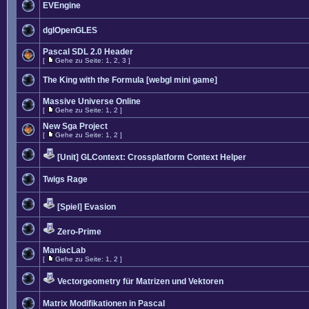
EVEngine
dglOpenGLES
Pascal SDL 2.0 Header
[
Gehe zu Seite:
1
,
2
,
3
]
The King with the Formula [webgl mini game]
Massive Universe Online
[
Gehe zu Seite:
1
,
2
]
New Sga Project
[
Gehe zu Seite:
1
,
2
]
[Unit] GLContext: Crossplatform Context Helper
Twigs Rage
[Spiel] Evasion
Zero-Prime
ManiacLab
[
Gehe zu Seite:
1
,
2
]
Vectorgeometry für Matrizen und Vektoren
Matrix Modifikationen in Pascal