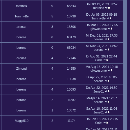
Do Okt 19, 2023 07:57
mathias
0
55843
mathias
Do Jul 06, 2023 09:18
TommyBe
5
13738
TommyBe
Do Mär 16, 2023 17:55
arenas
3
13306
glAwesome
Mi Dez 01, 2021 17:33
berens
0
68179
berens
Mi Nov 24, 2021 14:52
berens
0
63034
berens
Di Aug 31, 2021 22:44
arenas
4
17746
i0n0s
Mo Aug 16, 2021 19:18
Zimond
4
14850
glAwesome
Di Apr 27, 2021 10:05
berens
2
13938
berens
Do Apr 22, 2021 14:30
berens
4
13093
Jens01
Mi Apr 14, 2021 12:57
berens
2
11387
berens
Sa Apr 10, 2021 11:04
berens
1
10372
Jens01
Do Feb 18, 2021 23:15
Maggi510
2
11174
i0n0s
Do Jan 07, 2021 21:11