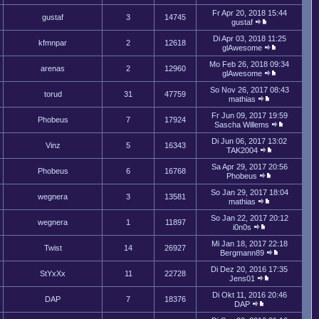
Fr Apr 20, 2018 15:44
gustaf
3
14745
gustaf
Di Apr 03, 2018 11:25
kfmnpar
2
12618
glAwesome
Mo Feb 26, 2018 09:34
arenas
2
12960
glAwesome
So Nov 26, 2017 08:43
torud
31
47759
mathias
Fr Jun 09, 2017 19:59
Phobeus
7
17924
Sascha Willems
Di Jun 06, 2017 13:02
Vinz
5
16343
TAK2004
Sa Apr 29, 2017 20:56
Phobeus
6
16768
Phobeus
So Jan 29, 2017 18:04
wegnera
3
13581
mathias
So Jan 22, 2017 20:12
wegnera
1
11897
i0n0s
Mi Jan 18, 2017 22:18
Twist
14
26927
Bergmann89
Di Dez 20, 2016 17:35
StYxXx
11
22728
Jens01
Di Okt 11, 2016 20:46
DAP
7
18376
DAP