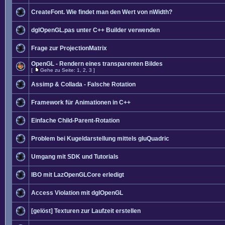
CreateFont. Wie findet man den Wert von nWidth?
dglOpenGL.pas unter C++ Builder verwenden
Frage zur ProjectionMatrix
OpenGL - Rendern eines transparenten Bildes
[
Gehe zu Seite:
1
,
2
,
3
]
Assimp & Collada - Falsche Rotation
Framework für Animationen in C++
Einfache Child-Parent-Rotation
Problem bei Kugeldarstellung mittels gluQuadric
Umgang mit SDK und Tutorials
IBO mit LazOpenGLCore erledigt
Access Violation mit dglOpenGL
[gelöst] Texturen zur Laufzeit erstellen