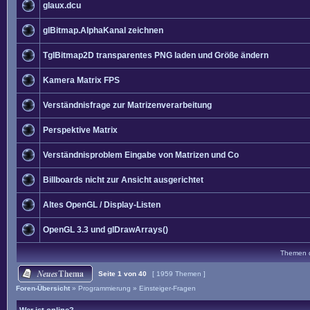
glaux.dcu
glBitmap.AlphaKanal zeichnen
TglBitmap2D transparentes PNG laden und Größe ändern
Kamera Matrix FPS
Verständnisfrage zur Matrizenverarbeitung
Perspektive Matrix
Verständnisproblem Eingabe von Matrizen und Co
Billboards nicht zur Ansicht ausgerichtet
Altes OpenGL / Display-Listen
OpenGL 3.3 und glDrawArrays()
Themen de
Seite
1
von
40
[ 1959 Themen ]
Foren-Übersicht
»
Programmierung
»
Einsteiger-Fragen