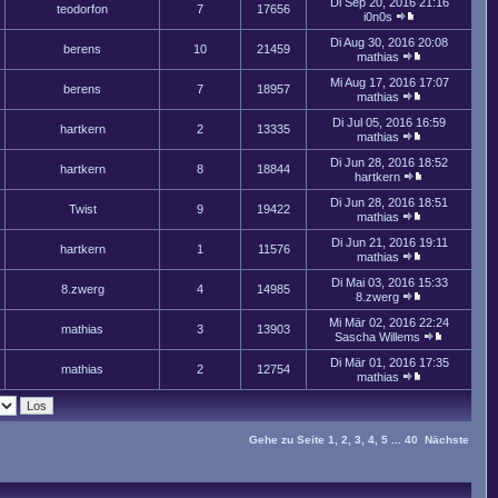
Di Sep 20, 2016 21:16
teodorfon
7
17656
i0n0s
Di Aug 30, 2016 20:08
berens
10
21459
mathias
Mi Aug 17, 2016 17:07
berens
7
18957
mathias
Di Jul 05, 2016 16:59
hartkern
2
13335
mathias
Di Jun 28, 2016 18:52
hartkern
8
18844
hartkern
Di Jun 28, 2016 18:51
Twist
9
19422
mathias
Di Jun 21, 2016 19:11
hartkern
1
11576
mathias
Di Mai 03, 2016 15:33
8.zwerg
4
14985
8.zwerg
Mi Mär 02, 2016 22:24
mathias
3
13903
Sascha Willems
Di Mär 01, 2016 17:35
mathias
2
12754
mathias
Gehe zu Seite
1
,
2
,
3
,
4
,
5
...
40
Nächste