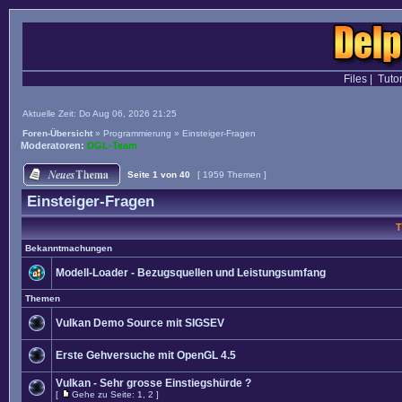
Files
|
Tutor
Aktuelle Zeit: Do Aug 06, 2026 21:25
Foren-Übersicht
»
Programmierung
»
Einsteiger-Fragen
Moderatoren:
DGL-Team
Seite
1
von
40
[ 1959 Themen ]
Einsteiger-Fragen
T
Bekanntmachungen
Modell-Loader - Bezugsquellen und Leistungsumfang
Themen
Vulkan Demo Source mit SIGSEV
Erste Gehversuche mit OpenGL 4.5
Vulkan - Sehr grosse Einstiegshürde ?
[
Gehe zu Seite:
1
,
2
]