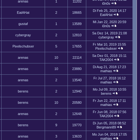
arenas
1
11202
i0n0s
Di Feb 25, 2020 14:17
EatAHat
2
18665
EatAHat
Mi Jan 22, 2020 20:59
gustaf
1
13589
i0n0s
Sa Dez 14, 2019 21:08
cybergray
2
12810
cybergray
Fr Mai 10, 2019 15:55
Pixelschubser
5
17655
Pixelschubser
Sa Dez 01, 2018 15:11
arenas
10
22114
TAK2004
Di Aug 21, 2018 17:23
arenas
10
23880
mathias
Fr Jul 27, 2018 16:12
arenas
2
13540
mathias
Mo Jul 09, 2018 10:55
berens
2
12940
berens
Fr Jun 22, 2018 17:11
berens
10
20580
mathias
Fr Jun 08, 2018 07:56
arenas
2
12648
TAK2004
Di Jun 05, 2018 08:52
berens
9
19770
Bergmann89
Mo Jun 04, 2018 17:05
arenas
3
13633
mathias