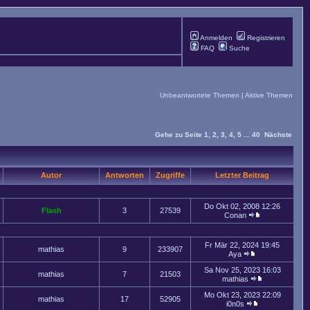
Anmelden
Registrieren
FAQ
Suche
Unbeantwortete Themen
|
Aktive Themen
Gehe zu Seite
1
,
2
,
3
,
4
,
5
...
40
Nächste
Autor
Antworten
Zugriffe
Letzter Beitrag
Do Okt 02, 2008 12:26
Flash
3
27539
Conan
Fr Mär 22, 2024 19:45
mathias
9
233907
Aya
Sa Nov 25, 2023 16:03
mathias
7
21503
mathias
Mo Okt 23, 2023 22:09
mathias
17
52905
i0n0s