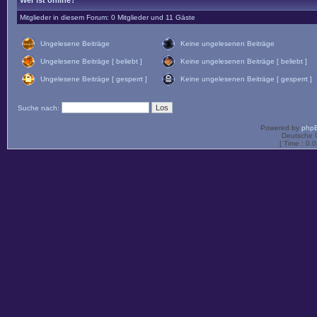
Wer ist online?
Mitglieder in diesem Forum: 0 Mitglieder und 11 Gäste
Ungelesene Beiträge
Keine ungelesenen Beiträge
Ungelesene Beiträge [ beliebt ]
Keine ungelesenen Beiträge [ beliebt ]
Ungelesene Beiträge [ gesperrt ]
Keine ungelesenen Beiträge [ gesperrt ]
Suche nach:
Powered by
php
Deutsche 
[ Time : 0.