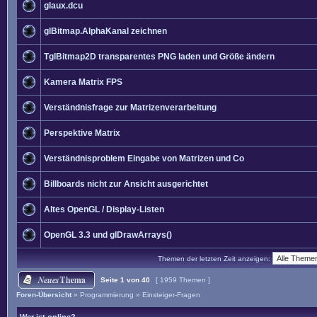
glaux.dcu
glBitmap.AlphaKanal zeichnen
TglBitmap2D transparentes PNG laden und Größe ändern
Kamera Matrix FPS
Verständnisfrage zur Matrizenverarbeitung
Perspektive Matrix
Verständnisproblem Eingabe von Matrizen und Co
Billboards nicht zur Ansicht ausgerichtet
Altes OpenGL / Display-Listen
OpenGL 3.3 und glDrawArrays()
Themen der letzten Zeit anzeigen:
Seite
1
von
40
[ 1959 Themen ]
Foren-Übersicht
»
Programmierung
»
Einsteiger-Fragen