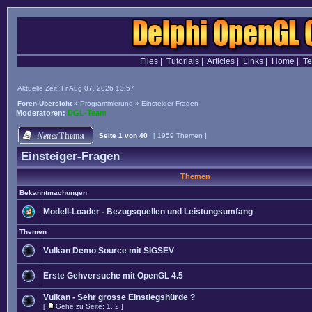
Files
|
Tutorials
|
Articles
|
Links
|
Home
|
T
Aktuelle Zeit: Fr Aug 07, 2026 13:57
Foren-Übersicht
»
Programmierung
»
Einsteiger-Fragen
Moderatoren:
DGL-Team
Seite
1
von
40
[ 1959 Themen ]
Einsteiger-Fragen
Themen
Bekanntmachungen
Modell-Loader - Bezugsquellen und Leistungsumfang
Themen
Vulkan Demo Source mit SIGSEV
Erste Gehversuche mit OpenGL 4.5
Vulkan - Sehr grosse Einstiegshürde ?
[
Gehe zu Seite:
1
,
2
]