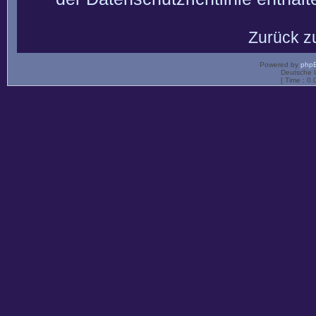
Zurück z
Powered by
php
Deutsche 
[ Time : 0.