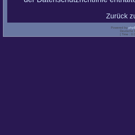
Zurück z
Powered by
php
Deutsche 
[ Time : 0.