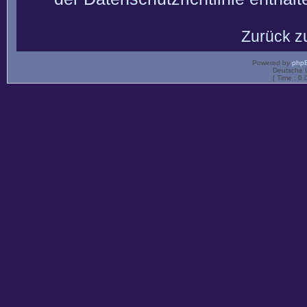
Zurück z
Powered by
php
Deutsche 
[ Time : 0.