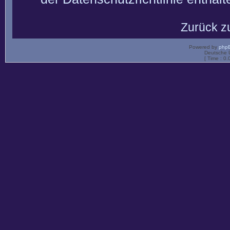
Zurück z
Powered by
php
Deutsche 
[ Time : 0.