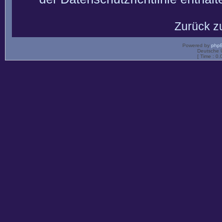
Zurück z
Powered by
php
Deutsche 
[ Time : 0.