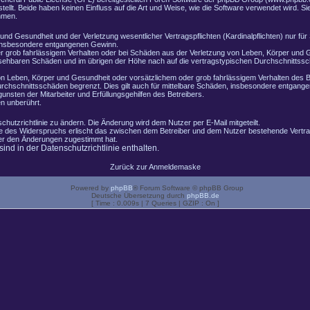
lt. Beide haben keinen Einfluss auf die Art und Weise, wie die Software verwendet wird. 
hmen.
nd Gesundheit und der Verletzung wesentlicher Vertragspflichten (Kardinalpflichten) nur für 
e insbesondere entgangenen Gewinn.
r grob fahrlässigem Verhalten oder bei Schäden aus der Verletzung von Leben, Körper und G
ersehbaren Schäden und im übrigen der Höhe nach auf die vertragstypischen Durchschnittssch
n Leben, Körper und Gesundheit oder vorsätzlichem oder grob fahrlässigem Verhalten des B
rchschnittsschäden begrenzt. Dies gilt auch für mittelbare Schäden, insbesondere entgang
nsten der Mitarbeiter und Erfüllungsgehilfen des Betreibers.
n unberührt.
chutzrichtlinie zu ändern. Die Änderung wird dem Nutzer per E-Mail mitgeteilt.
le des Widerspruchs erlischt das zwischen dem Betreiber und dem Nutzer bestehende Vertrag
zer den Änderungen zugestimmt hat.
nd in der Datenschutzrichtlinie enthalten.
Zurück zur Anmeldemaske
Powered by
phpBB
® Forum Software © phpBB Group
Deutsche Übersetzung durch
phpBB.de
[ Time : 0.009s | 7 Queries | GZIP : On ]