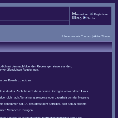
Anmelden
Registrieren
FAQ
Suche
Unbeantwortete Themen
|
Aktive Themen
st dich mit den nachfolgenden Regelungen einverstanden.
le veröffentlichten Regelungen.
men des Boards zu nutzen.
, dass du das Recht besitzt, die in deinen Beiträgen verwendeten Links
reiber dich nach Abmahnung zeitweise oder dauerhaft von der Nutzung
nntnis genommen hat. Du gestattest dem Betreiber, dein Benutzerkonto,
Dritten Schaden zuzufügen.
com) handelt; deutschsprachige Informationen werden durch die