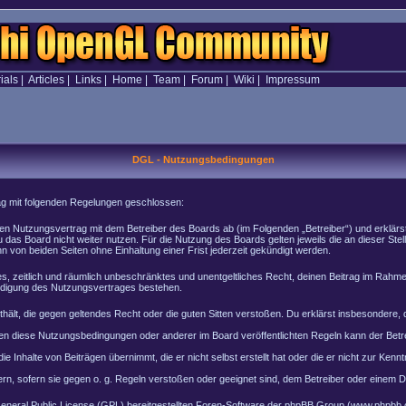
ials
|
Articles
|
Links
|
Home
|
Team
|
Forum
|
Wiki
|
Impressum
DGL - Nutzungsbedingungen
rag mit folgenden Regelungen geschlossen:
inen Nutzungsvertrag mit dem Betreiber des Boards ab (im Folgenden „Betreiber“) und erklär
 das Board nicht weiter nutzen. Für die Nutzung des Boards gelten jeweils die an dieser Stel
von beiden Seiten ohne Einhaltung einer Frist jederzeit gekündigt werden.
ches, zeitlich und räumlich unbeschränktes und unentgeltliches Recht, deinen Beitrag im Rah
ndigung des Nutzungsvertrages bestehen.
enthält, die gegen geltendes Recht oder die guten Sitten verstoßen. Du erklärst insbesondere
en diese Nutzungsbedingungen oder anderer im Board veröffentlichten Regeln kann der Bet
e Inhalte von Beiträgen übernimmt, die er nicht selbst erstellt hat oder die er nicht zur Ke
rn, sofern sie gegen o. g. Regeln verstoßen oder geeignet sind, dem Betreiber oder einem 
General Public License (GPL) bereitgestellten Foren-Software der phpBB Group (www.phpbb.