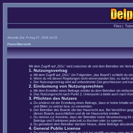
Files
|
Tutor
Aktuelle Zeit: Fr Aug 07, 2026 14:25
Foren-Übersicht
Mit dem Zugriff auf „DGL“ wird zwischen dir und dem Betreiber ein Vert
1. Nutzungsvertrag
Mit dem Zugriff auf „DGL“ (im Folgenden „das Board“) schließt du e
Wenn du mit diesen Regelungen nicht einverstanden bist, so darfst du
Der Nutzungsvertrag wird auf unbestimmte Zeit geschlossen und kann 
2. Einräumung von Nutzungsrechten
Mit dem Erstellen eines Beitrags erteilst du dem Betreiber ein einfa
Das Nutzungsrecht nach Punkt 2, Unterpunkt a bleibt auch nach Kü
3. Pflichten des Nutzers
Du erklärst mit der Erstellung eines Beitrags, dass er keine Inhalte 
und Bilder zu setzen bzw. zu verwenden.
Der Betreiber des Boards übt das Hausrecht aus. Bei Verstößen geg
dieses Boards ausschließen und dir ein Hausverbot erteilen.
Du nimmst zur Kenntnis, dass der Betreiber keine Verantwortung für di
Beiträge und Funktionen jederzeit zu löschen oder zu sperren.
Du gestattest dem Betreiber darüber hinaus, deine Beiträge abzuände
4. General Public License
Du nimmst zur Kenntnis, dass es sich bei phpBB um eine unter der 