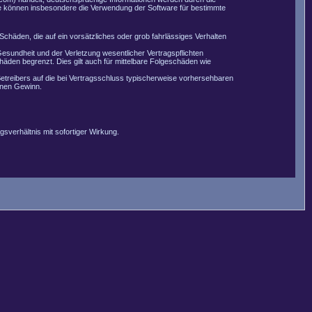
Sie können insbesondere die Verwendung der Software für bestimmte
Schäden, die auf ein vorsätzliches oder grob fahrlässiges Verhalten
esundheit und der Verletzung wesentlicher Vertragspflichten
äden begrenzt. Dies gilt auch für mittelbare Folgeschäden wie
etreibers auf die bei Vertragsschluss typischerweise vorhersehbaren
enen Gewinn.
sverhältnis mit sofortiger Wirkung.