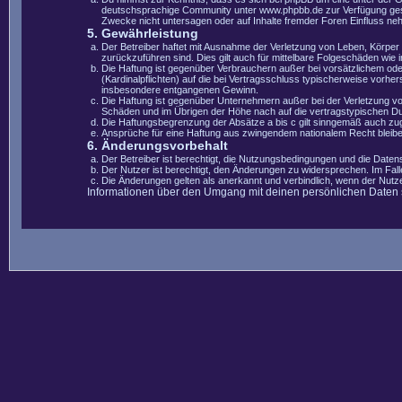
deutschsprachige Community unter www.phpbb.de zur Verfügung gestel
Zwecke nicht untersagen oder auf Inhalte fremder Foren Einfluss ne
5. Gewährleistung
Der Betreiber haftet mit Ausnahme der Verletzung von Leben, Körper u
zurückzuführen sind. Dies gilt auch für mittelbare Folgeschäden wi
Die Haftung ist gegenüber Verbrauchern außer bei vorsätzlichem ode
(Kardinalpflichten) auf die bei Vertragsschluss typischerweise vorh
insbesondere entgangenen Gewinn.
Die Haftung ist gegenüber Unternehmern außer bei der Verletzung vo
Schäden und im Übrigen der Höhe nach auf die vertragstypischen Du
Die Haftungsbegrenzung der Absätze a bis c gilt sinngemäß auch zugu
Ansprüche für eine Haftung aus zwingendem nationalem Recht bleibe
6. Änderungsvorbehalt
Der Betreiber ist berechtigt, die Nutzungsbedingungen und die Datens
Der Nutzer ist berechtigt, den Änderungen zu widersprechen. Im Fal
Die Änderungen gelten als anerkannt und verbindlich, wenn der Nut
Informationen über den Umgang mit deinen persönlichen Daten si