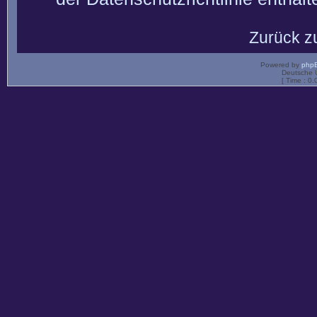
Zurück z
Powered by
php
Deutsche 
[ Time : 0.