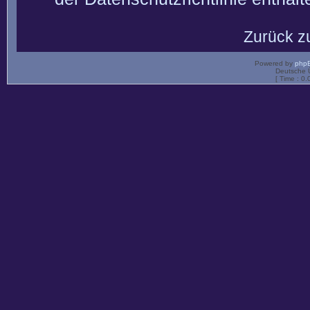
Zurück z
Powered by
php
Deutsche 
[ Time : 0.