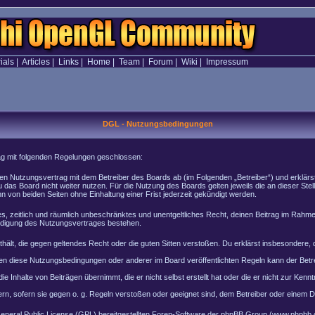
ials
|
Articles
|
Links
|
Home
|
Team
|
Forum
|
Wiki
|
Impressum
DGL - Nutzungsbedingungen
rag mit folgenden Regelungen geschlossen:
inen Nutzungsvertrag mit dem Betreiber des Boards ab (im Folgenden „Betreiber“) und erklär
 das Board nicht weiter nutzen. Für die Nutzung des Boards gelten jeweils die an dieser Stel
von beiden Seiten ohne Einhaltung einer Frist jederzeit gekündigt werden.
ches, zeitlich und räumlich unbeschränktes und unentgeltliches Recht, deinen Beitrag im Rah
ndigung des Nutzungsvertrages bestehen.
enthält, die gegen geltendes Recht oder die guten Sitten verstoßen. Du erklärst insbesondere
en diese Nutzungsbedingungen oder anderer im Board veröffentlichten Regeln kann der Bet
e Inhalte von Beiträgen übernimmt, die er nicht selbst erstellt hat oder die er nicht zur Ke
rn, sofern sie gegen o. g. Regeln verstoßen oder geeignet sind, dem Betreiber oder einem 
General Public License (GPL) bereitgestellten Foren-Software der phpBB Group (www.phpbb.