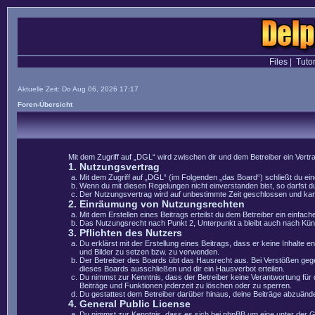
Files
|
Tutor
Aktuelle Zeit: Do Aug 06, 2026 17:17
Foren-Übersicht
Mit dem Zugriff auf „DGL“ wird zwischen dir und dem Betreiber ein Vert
1. Nutzungsvertrag
Mit dem Zugriff auf „DGL“ (im Folgenden „das Board“) schließt du e
Wenn du mit diesen Regelungen nicht einverstanden bist, so darfst du
Der Nutzungsvertrag wird auf unbestimmte Zeit geschlossen und kann 
2. Einräumung von Nutzungsrechten
Mit dem Erstellen eines Beitrags erteilst du dem Betreiber ein einfa
Das Nutzungsrecht nach Punkt 2, Unterpunkt a bleibt auch nach Kü
3. Pflichten des Nutzers
Du erklärst mit der Erstellung eines Beitrags, dass er keine Inhalte 
und Bilder zu setzen bzw. zu verwenden.
Der Betreiber des Boards übt das Hausrecht aus. Bei Verstößen geg
dieses Boards ausschließen und dir ein Hausverbot erteilen.
Du nimmst zur Kenntnis, dass der Betreiber keine Verantwortung für di
Beiträge und Funktionen jederzeit zu löschen oder zu sperren.
Du gestattest dem Betreiber darüber hinaus, deine Beiträge abzuände
4. General Public License
Du nimmst zur Kenntnis, dass es sich bei phpBB um eine unter der 