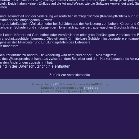
lt. Beide haben keinen Einfluss auf die Art und Weise, wie die Software verwendet wird. 
hmen.
nd Gesundheit und der Verletzung wesentlicher Vertragspflichten (Kardinalpflichten) nur für 
e insbesondere entgangenen Gewinn.
r grob fahrlässigem Verhalten oder bei Schäden aus der Verletzung von Leben, Körper und G
ersehbaren Schäden und im übrigen der Höhe nach auf die vertragstypischen Durchschnittssch
n Leben, Körper und Gesundheit oder vorsätzlichem oder grob fahrlässigem Verhalten des B
rchschnittsschäden begrenzt. Dies gilt auch für mittelbare Schäden, insbesondere entgang
nsten der Mitarbeiter und Erfüllungsgehilfen des Betreibers.
n unberührt.
chutzrichtlinie zu ändern. Die Änderung wird dem Nutzer per E-Mail mitgeteilt.
le des Widerspruchs erlischt das zwischen dem Betreiber und dem Nutzer bestehende Vertrag
zer den Änderungen zugestimmt hat.
nd in der Datenschutzrichtlinie enthalten.
Zurück zur Anmeldemaske
Powered by
phpBB
® Forum Software © phpBB Group
Deutsche Übersetzung durch
phpBB.de
[ Time : 0.253s | 7 Queries | GZIP : On ]