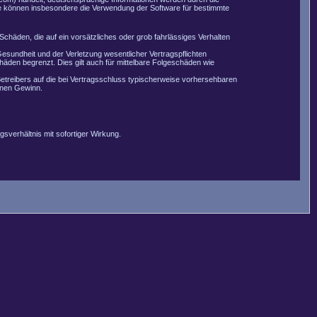
Sie können insbesondere die Verwendung der Software für bestimmte
Schäden, die auf ein vorsätzliches oder grob fahrlässiges Verhalten
esundheit und der Verletzung wesentlicher Vertragspflichten
äden begrenzt. Dies gilt auch für mittelbare Folgeschäden wie
etreibers auf die bei Vertragsschluss typischerweise vorhersehbaren
enen Gewinn.
sverhältnis mit sofortiger Wirkung.