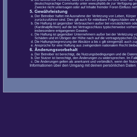
deutschsprachige Community unter www.phpbb.de zur Verfügung gestel
Zwecke nicht untersagen oder auf Inhalte fremder Foren Einfluss ne
5. Gewährleistung
Der Betreiber haftet mit Ausnahme der Verletzung von Leben, Körper u
zurückzuführen sind. Dies gilt auch für mittelbare Folgeschäden wi
Die Haftung ist gegenüber Verbrauchern außer bei vorsätzlichem ode
(Kardinalpflichten) auf die bei Vertragsschluss typischerweise vorh
insbesondere entgangenen Gewinn.
Die Haftung ist gegenüber Unternehmern außer bei der Verletzung vo
Schäden und im Übrigen der Höhe nach auf die vertragstypischen Du
Die Haftungsbegrenzung der Absätze a bis c gilt sinngemäß auch zugu
Ansprüche für eine Haftung aus zwingendem nationalem Recht bleibe
6. Änderungsvorbehalt
Der Betreiber ist berechtigt, die Nutzungsbedingungen und die Datens
Der Nutzer ist berechtigt, den Änderungen zu widersprechen. Im Fal
Die Änderungen gelten als anerkannt und verbindlich, wenn der Nut
Informationen über den Umgang mit deinen persönlichen Daten si