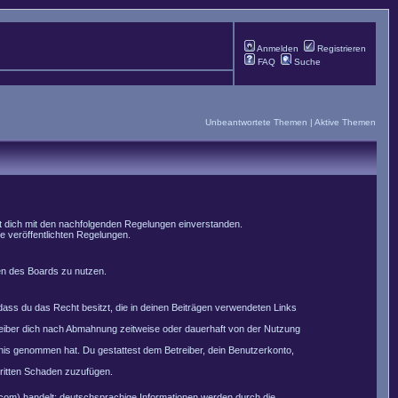
Anmelden
Registrieren
FAQ
Suche
Unbeantwortete Themen
|
Aktive Themen
st dich mit den nachfolgenden Regelungen einverstanden.
le veröffentlichten Regelungen.
men des Boards zu nutzen.
, dass du das Recht besitzt, die in deinen Beiträgen verwendeten Links
reiber dich nach Abmahnung zeitweise oder dauerhaft von der Nutzung
nntnis genommen hat. Du gestattest dem Betreiber, dein Benutzerkonto,
Dritten Schaden zuzufügen.
com) handelt; deutschsprachige Informationen werden durch die