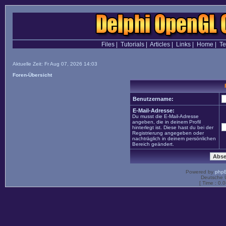
Files
|
Tutorials
|
Articles
|
Links
|
Home
|
T
Aktuelle Zeit: Fr Aug 07, 2026 14:03
Foren-Übersicht
Benutzername:
E-Mail-Adresse:
Du musst die E-Mail-Adresse
angeben, die in deinem Profil
hinterlegt ist. Diese hast du bei der
Registrierung angegeben oder
nachträglich in deinem persönlichen
Bereich geändert.
Powered by
php
Deutsche 
[ Time : 0.