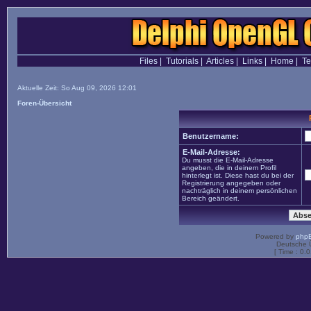
Files
|
Tutorials
|
Articles
|
Links
|
Home
|
T
Aktuelle Zeit: So Aug 09, 2026 12:01
Foren-Übersicht
Benutzername:
E-Mail-Adresse:
Du musst die E-Mail-Adresse
angeben, die in deinem Profil
hinterlegt ist. Diese hast du bei der
Registrierung angegeben oder
nachträglich in deinem persönlichen
Bereich geändert.
Powered by
php
Deutsche 
[ Time : 0.