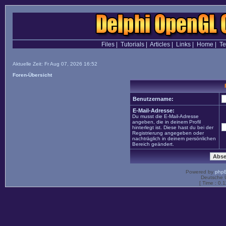
Files
|
Tutorials
|
Articles
|
Links
|
Home
|
T
Aktuelle Zeit: Fr Aug 07, 2026 16:52
Foren-Übersicht
Benutzername:
E-Mail-Adresse:
Du musst die E-Mail-Adresse
angeben, die in deinem Profil
hinterlegt ist. Diese hast du bei der
Registrierung angegeben oder
nachträglich in deinem persönlichen
Bereich geändert.
Powered by
php
Deutsche 
[ Time : 0.