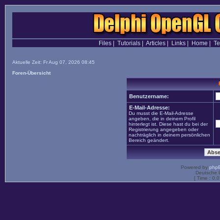
Files
|
Tutorials
|
Articles
|
Links
|
Home
|
T
Aktuelle Zeit: Fr Aug 07, 2026 08:45
Foren-Übersicht
Benutzername:
E-Mail-Adresse:
Du musst die E-Mail-Adresse
angeben, die in deinem Profil
hinterlegt ist. Diese hast du bei der
Registrierung angegeben oder
nachträglich in deinem persönlichen
Bereich geändert.
Powered by
php
Deutsche 
[ Time : 0.