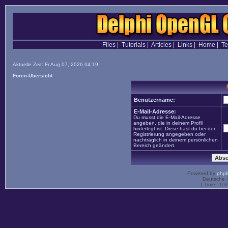
Files
|
Tutorials
|
Articles
|
Links
|
Home
|
T
Aktuelle Zeit: Fr Aug 07, 2026 04:19
Foren-Übersicht
Benutzername:
E-Mail-Adresse:
Du musst die E-Mail-Adresse
angeben, die in deinem Profil
hinterlegt ist. Diese hast du bei der
Registrierung angegeben oder
nachträglich in deinem persönlichen
Bereich geändert.
Powered by
php
Deutsche 
[ Time : 0.