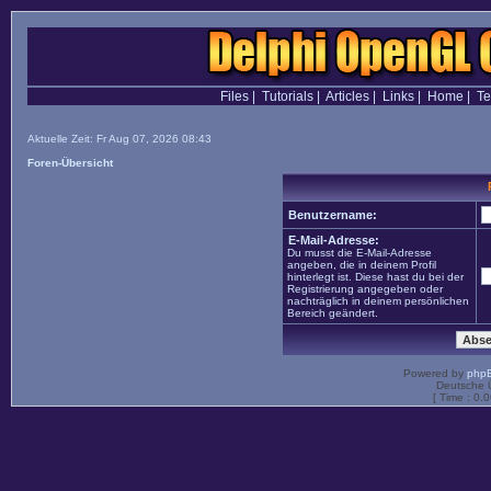
Files
|
Tutorials
|
Articles
|
Links
|
Home
|
T
Aktuelle Zeit: Fr Aug 07, 2026 08:43
Foren-Übersicht
Benutzername:
E-Mail-Adresse:
Du musst die E-Mail-Adresse
angeben, die in deinem Profil
hinterlegt ist. Diese hast du bei der
Registrierung angegeben oder
nachträglich in deinem persönlichen
Bereich geändert.
Powered by
php
Deutsche 
[ Time : 0.