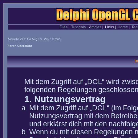
Files
|
Tutorials
|
Articles
|
Links
|
Home
|
Te
Aktuelle Zeit: So Aug 09, 2026 07:45
Foren-Übersicht
D
Mit dem Zugriff auf „DGL“ wird zwis
folgenden Regelungen geschlossen
1. Nutzungsvertrag
Mit dem Zugriff auf „DGL“ (im Fol
Nutzungsvertrag mit dem Betreibe
und erklärst dich mit den nachfo
Wenn du mit diesen Regelungen nic