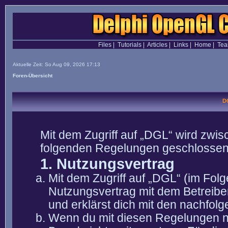
Files
|
Tutorials
|
Articles
|
Links
|
Home
|
Te
Aktuelle Zeit: So Aug 09, 2026 17:13
Foren-Übersicht
D
Mit dem Zugriff auf „DGL“ wird zwis
folgenden Regelungen geschlossen
1. Nutzungsvertrag
Mit dem Zugriff auf „DGL“ (im Fol
Nutzungsvertrag mit dem Betreibe
und erklärst dich mit den nachfo
Wenn du mit diesen Regelungen nic