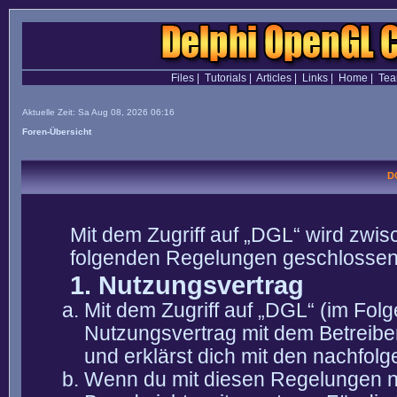
Files
|
Tutorials
|
Articles
|
Links
|
Home
|
Te
Aktuelle Zeit: Sa Aug 08, 2026 06:16
Foren-Übersicht
D
Mit dem Zugriff auf „DGL“ wird zwis
folgenden Regelungen geschlossen
1. Nutzungsvertrag
Mit dem Zugriff auf „DGL“ (im Fol
Nutzungsvertrag mit dem Betreibe
und erklärst dich mit den nachfo
Wenn du mit diesen Regelungen nic