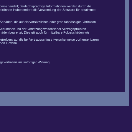
com) handelt; deutschsprachige Informationen werden durch die
Sie können insbesondere die Verwendung der Software für bestimmte
Schäden, die auf ein vorsätzliches oder grob fahrlässiges Verhalten
esundheit und der Verletzung wesentlicher Vertragspflichten
äden begrenzt. Dies gilt auch für mittelbare Folgeschäden wie
etreibers auf die bei Vertragsschluss typischerweise vorhersehbaren
enen Gewinn.
sverhältnis mit sofortiger Wirkung.