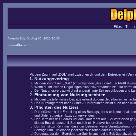
Files
|
Tutori
Aktuelle Zeit: Do Aug 06, 2026 10:30
Foren-Übersicht
Mit dem Zugriff auf „DGL“ wird zwischen dir und dem Betreiber ein Vert
1. Nutzungsvertrag
Mit dem Zugriff auf „DGL“ (im Folgenden „das Board“) schließt du e
Wenn du mit diesen Regelungen nicht einverstanden bist, so darfst du
Der Nutzungsvertrag wird auf unbestimmte Zeit geschlossen und kann 
2. Einräumung von Nutzungsrechten
Mit dem Erstellen eines Beitrags erteilst du dem Betreiber ein einfa
Das Nutzungsrecht nach Punkt 2, Unterpunkt a bleibt auch nach Kü
3. Pflichten des Nutzers
Du erklärst mit der Erstellung eines Beitrags, dass er keine Inhalte 
und Bilder zu setzen bzw. zu verwenden.
Der Betreiber des Boards übt das Hausrecht aus. Bei Verstößen geg
dieses Boards ausschließen und dir ein Hausverbot erteilen.
Du nimmst zur Kenntnis, dass der Betreiber keine Verantwortung für di
Beiträge und Funktionen jederzeit zu löschen oder zu sperren.
Du gestattest dem Betreiber darüber hinaus, deine Beiträge abzuände