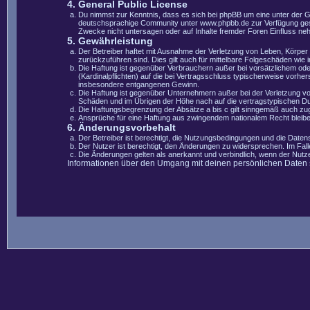
4. General Public License
Du nimmst zur Kenntnis, dass es sich bei phpBB um eine unter der 
deutschsprachige Community unter www.phpbb.de zur Verfügung gestel
Zwecke nicht untersagen oder auf Inhalte fremder Foren Einfluss ne
5. Gewährleistung
Der Betreiber haftet mit Ausnahme der Verletzung von Leben, Körper u
zurückzuführen sind. Dies gilt auch für mittelbare Folgeschäden wi
Die Haftung ist gegenüber Verbrauchern außer bei vorsätzlichem ode
(Kardinalpflichten) auf die bei Vertragsschluss typischerweise vorh
insbesondere entgangenen Gewinn.
Die Haftung ist gegenüber Unternehmern außer bei der Verletzung vo
Schäden und im Übrigen der Höhe nach auf die vertragstypischen Du
Die Haftungsbegrenzung der Absätze a bis c gilt sinngemäß auch zugu
Ansprüche für eine Haftung aus zwingendem nationalem Recht bleibe
6. Änderungsvorbehalt
Der Betreiber ist berechtigt, die Nutzungsbedingungen und die Datens
Der Nutzer ist berechtigt, den Änderungen zu widersprechen. Im Fal
Die Änderungen gelten als anerkannt und verbindlich, wenn der Nut
Informationen über den Umgang mit deinen persönlichen Daten si