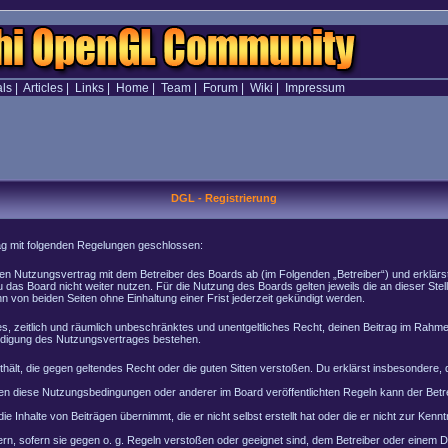
als
|
Articles
|
Links
|
Home
|
Team
|
Forum
|
Wiki
|
Impressum
DGL - Registrierung
rag mit folgenden Regelungen geschlossen:
inen Nutzungsvertrag mit dem Betreiber des Boards ab (im Folgenden „Betreiber“) und erklär
 das Board nicht weiter nutzen. Für die Nutzung des Boards gelten jeweils die an dieser Stel
von beiden Seiten ohne Einhaltung einer Frist jederzeit gekündigt werden.
ches, zeitlich und räumlich unbeschränktes und unentgeltliches Recht, deinen Beitrag im Rah
ndigung des Nutzungsvertrages bestehen.
enthält, die gegen geltendes Recht oder die guten Sitten verstoßen. Du erklärst insbesondere
en diese Nutzungsbedingungen oder anderer im Board veröffentlichten Regeln kann der Bet
e Inhalte von Beiträgen übernimmt, die er nicht selbst erstellt hat oder die er nicht zur Ke
rn, sofern sie gegen o. g. Regeln verstoßen oder geeignet sind, dem Betreiber oder einem 