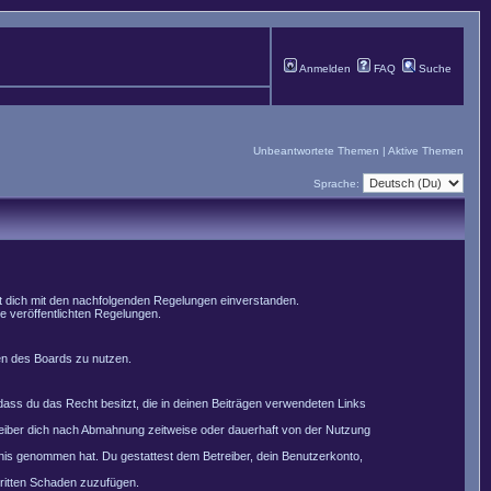
Anmelden
FAQ
Suche
Unbeantwortete Themen
|
Aktive Themen
Sprache:
st dich mit den nachfolgenden Regelungen einverstanden.
le veröffentlichten Regelungen.
men des Boards zu nutzen.
, dass du das Recht besitzt, die in deinen Beiträgen verwendeten Links
reiber dich nach Abmahnung zeitweise oder dauerhaft von der Nutzung
nntnis genommen hat. Du gestattest dem Betreiber, dein Benutzerkonto,
Dritten Schaden zuzufügen.