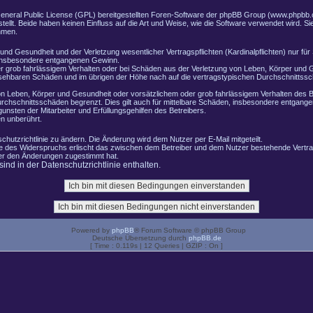
General Public License (GPL) bereitgestellten Foren-Software der phpBB Group (www.phpbb.
lt. Beide haben keinen Einfluss auf die Art und Weise, wie die Software verwendet wird. 
hmen.
nd Gesundheit und der Verletzung wesentlicher Vertragspflichten (Kardinalpflichten) nur für 
e insbesondere entgangenen Gewinn.
r grob fahrlässigem Verhalten oder bei Schäden aus der Verletzung von Leben, Körper und G
ersehbaren Schäden und im übrigen der Höhe nach auf die vertragstypischen Durchschnittssch
n Leben, Körper und Gesundheit oder vorsätzlichem oder grob fahrlässigem Verhalten des B
rchschnittsschäden begrenzt. Dies gilt auch für mittelbare Schäden, insbesondere entgang
nsten der Mitarbeiter und Erfüllungsgehilfen des Betreibers.
n unberührt.
chutzrichtlinie zu ändern. Die Änderung wird dem Nutzer per E-Mail mitgeteilt.
le des Widerspruchs erlischt das zwischen dem Betreiber und dem Nutzer bestehende Vertrag
zer den Änderungen zugestimmt hat.
nd in der Datenschutzrichtlinie enthalten.
Powered by
phpBB
® Forum Software © phpBB Group
Deutsche Übersetzung durch
phpBB.de
[ Time : 0.119s | 12 Queries | GZIP : On ]