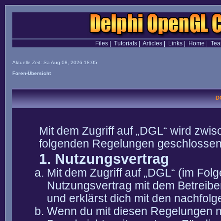
Files
|
Tutorials
|
Articles
|
Links
|
Home
|
Te
Aktuelle Zeit: Sa Aug 08, 2026 18:05
Foren-Übersicht
D
Mit dem Zugriff auf „DGL“ wird zwis
folgenden Regelungen geschlossen
1. Nutzungsvertrag
Mit dem Zugriff auf „DGL“ (im Fol
Nutzungsvertrag mit dem Betreibe
und erklärst dich mit den nachfo
Wenn du mit diesen Regelungen nic