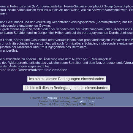
General Public License (GPL) bereitgestellten Foren-Software der phpBB Group (www.phpbb.
lt. Beide haben keinen Einfluss auf die Art und Weise, wie die Software verwendet wird. 
hmen.
nd Gesundheit und der Verletzung wesentlicher Vertragspflichten (Kardinalpflichten) nur für 
e insbesondere entgangenen Gewinn.
r grob fahrlässigem Verhalten oder bei Schäden aus der Verletzung von Leben, Körper und G
ersehbaren Schäden und im übrigen der Höhe nach auf die vertragstypischen Durchschnittssch
n Leben, Körper und Gesundheit oder vorsätzlichem oder grob fahrlässigem Verhalten des B
rchschnittsschäden begrenzt. Dies gilt auch für mittelbare Schäden, insbesondere entgang
nsten der Mitarbeiter und Erfüllungsgehilfen des Betreibers.
n unberührt.
chutzrichtlinie zu ändern. Die Änderung wird dem Nutzer per E-Mail mitgeteilt.
le des Widerspruchs erlischt das zwischen dem Betreiber und dem Nutzer bestehende Vertrag
zer den Änderungen zugestimmt hat.
nd in der Datenschutzrichtlinie enthalten.
Powered by
phpBB
® Forum Software © phpBB Group
Deutsche Übersetzung durch
phpBB.de
[ Time : 0.011s | 12 Queries | GZIP : On ]