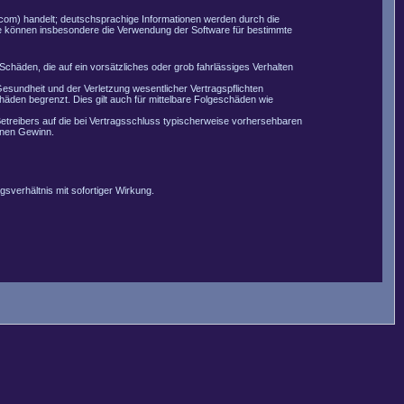
com) handelt; deutschsprachige Informationen werden durch die
Sie können insbesondere die Verwendung der Software für bestimmte
Schäden, die auf ein vorsätzliches oder grob fahrlässiges Verhalten
esundheit und der Verletzung wesentlicher Vertragspflichten
äden begrenzt. Dies gilt auch für mittelbare Folgeschäden wie
etreibers auf die bei Vertragsschluss typischerweise vorhersehbaren
enen Gewinn.
sverhältnis mit sofortiger Wirkung.