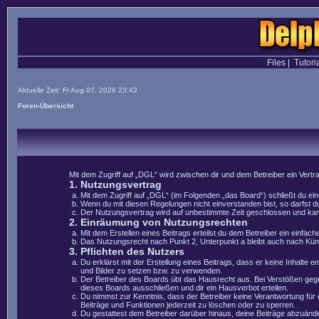
Files
|
Tutori
Aktuelle Zeit: Fr Aug 07, 2026 23:42
Foren-Übersicht
Mit dem Zugriff auf „DGL“ wird zwischen dir und dem Betreiber ein Vert
1. Nutzungsvertrag
Mit dem Zugriff auf „DGL“ (im Folgenden „das Board“) schließt du e
Wenn du mit diesen Regelungen nicht einverstanden bist, so darfst du
Der Nutzungsvertrag wird auf unbestimmte Zeit geschlossen und kann 
2. Einräumung von Nutzungsrechten
Mit dem Erstellen eines Beitrags erteilst du dem Betreiber ein einfa
Das Nutzungsrecht nach Punkt 2, Unterpunkt a bleibt auch nach Kü
3. Pflichten des Nutzers
Du erklärst mit der Erstellung eines Beitrags, dass er keine Inhalte 
und Bilder zu setzen bzw. zu verwenden.
Der Betreiber des Boards übt das Hausrecht aus. Bei Verstößen geg
dieses Boards ausschließen und dir ein Hausverbot erteilen.
Du nimmst zur Kenntnis, dass der Betreiber keine Verantwortung für di
Beiträge und Funktionen jederzeit zu löschen oder zu sperren.
Du gestattest dem Betreiber darüber hinaus, deine Beiträge abzuände