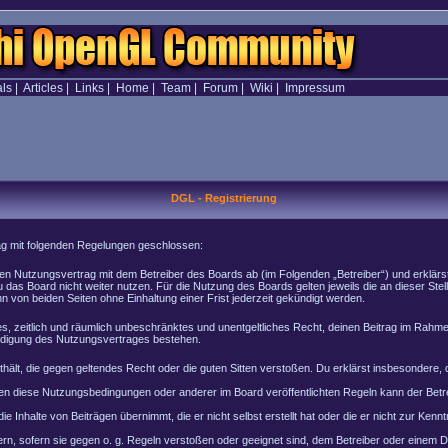
als
|
Articles
|
Links
|
Home
|
Team
|
Forum
|
Wiki
|
Impressum
DGL - Registrierung
rag mit folgenden Regelungen geschlossen:
inen Nutzungsvertrag mit dem Betreiber des Boards ab (im Folgenden „Betreiber“) und erklär
 das Board nicht weiter nutzen. Für die Nutzung des Boards gelten jeweils die an dieser Stel
von beiden Seiten ohne Einhaltung einer Frist jederzeit gekündigt werden.
ches, zeitlich und räumlich unbeschränktes und unentgeltliches Recht, deinen Beitrag im Rah
ndigung des Nutzungsvertrages bestehen.
enthält, die gegen geltendes Recht oder die guten Sitten verstoßen. Du erklärst insbesondere
en diese Nutzungsbedingungen oder anderer im Board veröffentlichten Regeln kann der Bet
e Inhalte von Beiträgen übernimmt, die er nicht selbst erstellt hat oder die er nicht zur Ke
rn, sofern sie gegen o. g. Regeln verstoßen oder geeignet sind, dem Betreiber oder einem 