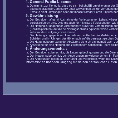
4. General Public License
Du nimmst zur Kenntnis, dass es sich bei phpBB um eine unter der 
deutschsprachige Community unter www.phpbb.de zur Verfügung gestel
Zwecke nicht untersagen oder auf Inhalte fremder Foren Einfluss ne
5. Gewährleistung
Der Betreiber haftet mit Ausnahme der Verletzung von Leben, Körper u
zurückzuführen sind. Dies gilt auch für mittelbare Folgeschäden wi
Die Haftung ist gegenüber Verbrauchern außer bei vorsätzlichem ode
(Kardinalpflichten) auf die bei Vertragsschluss typischerweise vorh
insbesondere entgangenen Gewinn.
Die Haftung ist gegenüber Unternehmern außer bei der Verletzung vo
Schäden und im Übrigen der Höhe nach auf die vertragstypischen Du
Die Haftungsbegrenzung der Absätze a bis c gilt sinngemäß auch zugu
Ansprüche für eine Haftung aus zwingendem nationalem Recht bleibe
6. Änderungsvorbehalt
Der Betreiber ist berechtigt, die Nutzungsbedingungen und die Datens
Der Nutzer ist berechtigt, den Änderungen zu widersprechen. Im Fal
Die Änderungen gelten als anerkannt und verbindlich, wenn der Nut
Informationen über den Umgang mit deinen persönlichen Daten si