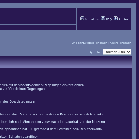
Anmelden
FAQ
Suche
Unbeantwortete Themen
|
Aktive Themen
Sprache:
st dich mit den nachfolgenden Regelungen einverstanden.
le veröffentlichten Regelungen.
men des Boards zu nutzen.
, dass du das Recht besitzt, die in deinen Beiträgen verwendeten Links
reiber dich nach Abmahnung zeitweise oder dauerhaft von der Nutzung
nntnis genommen hat. Du gestattest dem Betreiber, dein Benutzerkonto,
Dritten Schaden zuzufügen.