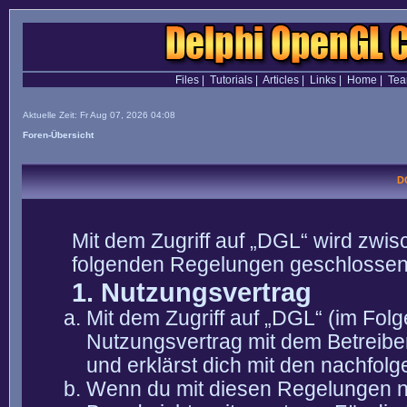
Files
|
Tutorials
|
Articles
|
Links
|
Home
|
Te
Aktuelle Zeit: Fr Aug 07, 2026 04:08
Foren-Übersicht
D
Mit dem Zugriff auf „DGL“ wird zwis
folgenden Regelungen geschlossen
1. Nutzungsvertrag
Mit dem Zugriff auf „DGL“ (im Fol
Nutzungsvertrag mit dem Betreibe
und erklärst dich mit den nachfo
Wenn du mit diesen Regelungen nic